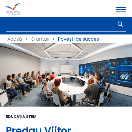
Acasă
>
Granturi
>
Povești de succes
EDUCAȚIA STEM
Predau Viitor