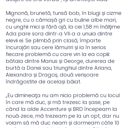
Mignonă, brunetă, tunsă bob, în blugi și cizme
negre, cu o cămașă gri cu buline albe mari,
cu unghii mici și fără ojă, la cei 1,58 m înălţime
Ada pare sora dintr‑a VII‑a a unuia dintre
elevii ei. Se plimbă prin clasă, împarte
încurajări sau cere lămuriri și ia în serios
fiecare problemă cu care vin la ea copiii:
bătaia dintre Marius și George, durerea de
burtă a Danei sau triunghiul dintre Ariana,
Alexandra și Dragoș, două verișoare
îndrăgostite de același băiat.
„Eu dimineaţa nu am nicio problemă cu locul
în care mă duc, și mă trezesc la șase, pe
când la alde Accenture și BRD începeam la
nouă‑zece, mă trezeam pe la un opt, dar nu
voiam să mă duc neam și dormeam câte 10