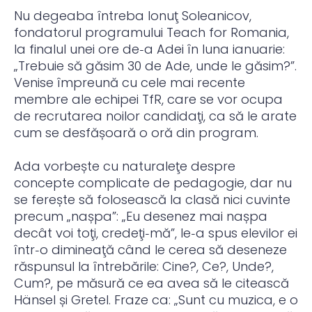
Nu degeaba întreba Ionuţ Soleanicov,
fondatorul programului Teach for Romania,
la finalul unei ore de‑a Adei în luna ianuarie:
„Trebuie să găsim 30 de Ade, unde le găsim?”.
Venise împreună cu cele mai recente
membre ale echipei TfR, care se vor ocupa
de recrutarea noilor candidaţi, ca să le arate
cum se desfășoară o oră din program.
Ada vorbește cu naturaleţe despre
concepte complicate de pedagogie, dar nu
se ferește să folosească la clasă nici cuvinte
precum „nașpa”: „Eu desenez mai nașpa
decât voi toţi, credeţi‑mă”, le‑a spus elevilor ei
într‑o dimineaţă când le cerea să deseneze
răspunsul la întrebările: Cine?, Ce?, Unde?,
Cum?, pe măsură ce ea avea să le citească
Hänsel și Gretel. Fraze ca: „Sunt cu muzica, e o