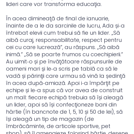
lideri care vor transforma educaţia.
În acea dimineaţă de final de ianuarie,
înainte de a le da sarcinile de lucru, Ada și‑a
întrebat elevii cum trebui să fie un lider. „Să
aibă curaj, responsabilitate, respect pentru
cei cu care lucrează”, au răspuns. „Să aibă
inimă.” „Să se poarte frumos cu coechipierii.”
Au uimit‑o și pe învăţătoare răspunsurile de
oameni mari și le‑a scris pe tablă ca să le
vadă și părinţii care urmau să vină la ședinţă
în acea după‑amiază. Apoi i‑a împărţit pe
echipe și le‑a spus că vor avea de construit
un mall: fiecare echipă trebuia să își aleagă
un lider, apoi să își confecţioneze bani din
hârtie (în bancnote de 1, 5, 10 și 50 de lei), să
își aleagă un tip de magazin (de
îmbrăcăminte, de articole sportive, pet
shop), să îl amenajeze folosind hârtie, desene