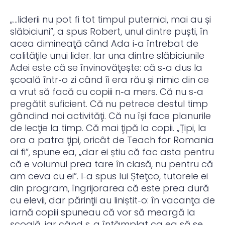
„…liderii nu pot fi tot timpul puternici, mai au și
slăbiciuni”, a spus Robert, unul dintre puști, în
acea dimineaţă când Ada i‑a întrebat de
calităţile unui lider. Iar una dintre slăbiciunile
Adei este că se învinovăţește: că s‑a dus la
școală într‑o zi când îi era rău și nimic din ce
a vrut să facă cu copiii n‑a mers. Că nu s‑a
pregătit suficient. Că nu petrece destul timp
gândind noi activităţi. Că nu își face planurile
de lecţie la timp. Că mai ţipă la copii. „Țipi, la
ora a patra ţipi, oricât de Teach for Romania
ai fi”, spune ea, „dar ei știu că fac asta pentru
că e volumul prea tare în clasă, nu pentru că
am ceva cu ei”. I‑a spus lui Șteţco, tutorele ei
din program, îngrijorarea că este prea dură
cu elevii, dar părinţii au liniștit‑o: în vacanţa de
iarnă copiii spuneau că vor să meargă la
școală, iar când s‑a întâmplat ca ea să se