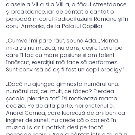
clasele a VII‑a și a VIII‑a, a făcut streetdance
și breakdance, iar de cântat a cântat o
perioadă în corul Radiodifuziunii Române și în
corul Armonia, de la Palatul Copiilor.
„Cumva îmi pare rău”, spune Ada. „Mama
mi‑a zis nu muzică, nu dans, deși e lucrul pe
care îl fac cu mare pasiune și am talent
înnăscut, exerciţiul mă face să performez.
Sunt convinsă că aș fi fost un copil prodigy.”
„Dacă nu ajungea gimnasta numărul unu,
numărul doi, cel mult, ce făcea? Pierdea
școala, pierdea tot”, își motivează mama
decizia. Pe de altă parte, nici prietenul ei,
Andrei Cornea, care lucrează de ani buni ca
inginer de sunet, nu crede că o carieră în
muzică i s‑ar fi potrivit, deși pe toată
perioada liceului Ada a cântat într‑o trupă și