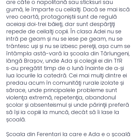
are câte o napolitană sau sticksuri sau
gumă, le împarte cu ceilalţi. Dacă se mai iscă
vreo ceartă, protagoniștii sunt de regulă
aceiași doi‑trei băieţi, dar sunt despărţiţi
repede de ceilalţi copii. În clasa Adei nu se
intră pe geam și nu se iese pe geam, nu se
trântesc uși și nu se izbesc pereţii, așa cum se
întâmpla astă-vară la școala din Tărlungeni,
lângă Brașov, unde Ada și colegii ei din TfR
s‑au pregătit timp de o lună înainte de a‑și
lua locurile la catedră. Cei mai mulţi dintre ei
predau acum în comunităţi rurale izolate și
sărace, unde principalele probleme sunt
violenţa extremă, repetenţia, abandonul
școlar și absenteismul și unde părinţii preferă
să își ia copiii la muncă, decât să îi lase la
școală.
Școala din Ferentari la care e Ada e o școală