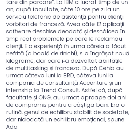
tare din parcare”. La IBM a lucrat timp de un
an, după facultate, câte 10 ore pe zi la un
serviciu telefonic de asistenţă pentru clienţii
vorbitori de franceză. Avea câte 12 aplicaţii
software deschise deodată și descâlcea în
timp real problemele pe care le reclamau
clienţii. E o experienţă în urma căreia a făcut
nefrită (o boală de rinichi), s‑a îngrășat nouă
kilograme, dar care i‑a dezvoltat abilităţile
de multitasking și franceza. După Cehia au
urmat câteva luni la BRD, câteva luni la
compania de consultanţă Accenture și un
internship la Trend Consult. Astfel că, după
facultate și ONG, au urmat aproape doi ani
de compromis pentru a câștiga bani. Era o
rutină, genul de echilibru stabilit de societate,
dar niciodată un echilibru emoţional, spune
Ada.