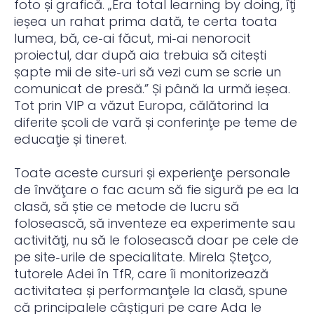
foto și grafică. „Era total learning by doing, îţi
ieșea un rahat prima dată, te certa toata
lumea, bă, ce‑ai făcut, mi‑ai nenorocit
proiectul, dar după aia trebuia să citești
șapte mii de site‑uri să vezi cum se scrie un
comunicat de presă.” Și până la urmă ieșea.
Tot prin VIP a văzut Europa, călătorind la
diferite școli de vară și conferinţe pe teme de
educaţie și tineret.
Toate aceste cursuri și experienţe personale
de învăţare o fac acum să fie sigură pe ea la
clasă, să știe ce metode de lucru să
folosească, să inventeze ea experimente sau
activităţi, nu să le folosească doar pe cele de
pe site‑urile de specialitate. Mirela Șteţco,
tutorele Adei în TfR, care îi monitorizează
activitatea și performanţele la clasă, spune
că principalele câștiguri pe care Ada le