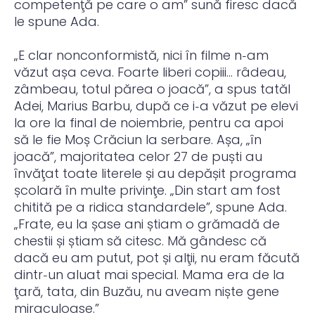
competenţă pe care o am” sună firesc dacă
le spune Ada.
„E clar nonconformistă, nici în filme n‑am
văzut așa ceva. Foarte liberi copiii… râdeau,
zâmbeau, totul părea o joacă”, a spus tatăl
Adei, Marius Barbu, după ce i‑a văzut pe elevi
la ore la final de noiembrie, pentru ca apoi
să le fie Moș Crăciun la serbare. Așa, „în
joacă”, majoritatea celor 27 de puști au
învăţat toate literele și au depășit programa
școlară în multe privinţe. „Din start am fost
chitită pe a ridica standardele”, spune Ada.
„Frate, eu la șase ani știam o grămadă de
chestii și știam să citesc. Mă gândesc că
dacă eu am putut, pot și alţii, nu eram făcută
dintr‑un aluat mai special. Mama era de la
ţară, tata, din Buzău, nu aveam niște gene
miraculoase.”