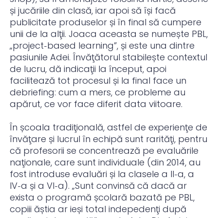
și jucăriile din clasă, iar apoi să își facă
publicitate produselor și în final să cumpere
unii de la alţii. Joaca aceasta se numește PBL,
„project‑based learning”, și este una dintre
pasiunile Adei. Învăţătorul stabilește contextul
de lucru, dă indicaţii la început, apoi
facilitează tot procesul și la final face un
debriefing: cum a mers, ce probleme au
apărut, ce vor face diferit data viitoare.
În școala tradiţională, astfel de experienţe de
învăţare și lucrul în echipă sunt rarităţi, pentru
că profesorii se concentrează pe evaluările
naţionale, care sunt individuale (din 2014, au
fost introduse evaluări și la clasele a II‑a, a
IV‑a și a VI‑a). „Sunt convinsă că dacă ar
exista o programă școlară bazată pe PBL,
copiii ăștia ar ieși total indepedenţi după