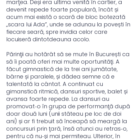
marţea. Deși era ultima venită în cartier, a
devenit repede foarte populară, încât și
acum mai există o scară de bloc botezată
„scara lui Ada”, unde se adunau la povești în
fiecare seară, spre invidia celor care
locuiseră dintotdeauna acolo.
Părinţii au hotărât să se mute în București ca
să îi poată oferi mai multe oportunităţi. A
făcut gimnastică de la trei ani jumătate,
bârne și paralele, și dădea semne că e
talentată la cântat. A continuat cu
gimanstică ritmică, dansuri sportive, balet și
avansa foarte repede. La dansuri au
promovat‑o în grupa de performanţă după
doar două luni (unii stăteau pe loc de doi
ani) și ar fi trebuit să înceapă să meargă la
concursuri prin ţară, însă atunci au retras‑o,
pentru că nu‑și mai permiteau. Ulterior, în