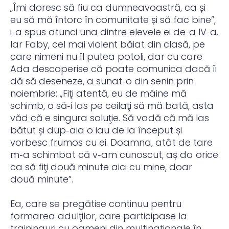
„Îmi doresc să fiu ca dumneavoastră, ca și
eu să mă întorc în comunitate și să fac bine”,
i‑a spus atunci una dintre elevele ei de‑a IV‑a.
Iar Faby, cel mai violent băiat din clasă, pe
care nimeni nu îl putea potoli, dar cu care
Ada descoperise că poate comunica dacă îi
dă să deseneze, a sunat‑o din senin prin
noiembrie: „Fiţi atentă, eu de mâine mă
schimb, o să‑i las pe ceilaţi să mă bată, asta
văd că e singura soluţie. Să vadă că mă las
bătut și dup‑aia o iau de la început și
vorbesc frumos cu ei. Doamna, atât de tare
m‑a schimbat că v‑am cunoscut, aș da orice
ca să fiţi două minute aici cu mine, doar
două minute”.
Ea, care se pregătise continuu pentru
formarea adulţilor, care participase la
traininguri cu oameni din multinaţionale în