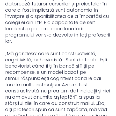
datorează tuturor cursurilor și proiectelor în
care a fost implicată sunt autonomia în
învăţare și disponibilitatea de a împărtăși cu
colegii ei din TfR. E o capacitate de self
leadership pe care coordonatorii
programului vor s‑o dezvolte în toţi profesorii
lor.
„Mă gândesc: oare sunt constructivistă,
cognitivistă, behavioristă… Sunt de toate. Ești
behaviorist când îi ţii în bancă și îi ţii pe
recompense, e un model bazat pe
stimul‑răspuns; ești cognitivist când le dai
foarte multe instrucţiuni. Azi am fost
constructivistă: nu prea am dat indicaţii și nici
nu am avut anumite așteptări”, a spus la
sfârșitul zilei în care au construit mallul. „Da,
alţi profesori spun că sunt zăpăcită, mă văd
alergând cu câte o găleată sau mai știu eu