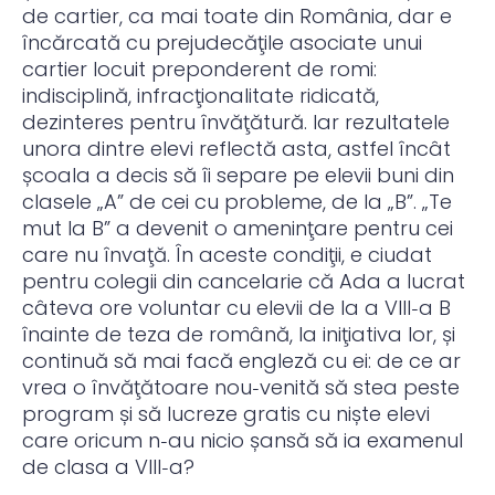
de cartier, ca mai toate din România, dar e
încărcată cu prejudecăţile asociate unui
cartier locuit preponderent de romi:
indisciplină, infracţionalitate ridicată,
dezinteres pentru învăţătură. Iar rezultatele
unora dintre elevi reflectă asta, astfel încât
școala a decis să îi separe pe elevii buni din
clasele „A” de cei cu probleme, de la „B”. „Te
mut la B” a devenit o ameninţare pentru cei
care nu învaţă. În aceste condiţii, e ciudat
pentru colegii din cancelarie că Ada a lucrat
câteva ore voluntar cu elevii de la a VIII‑a B
înainte de teza de română, la iniţiativa lor, și
continuă să mai facă engleză cu ei: de ce ar
vrea o învăţătoare nou‑venită să stea peste
program și să lucreze gratis cu niște elevi
care oricum n‑au nicio șansă să ia examenul
de clasa a VIII‑a?