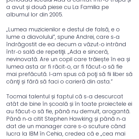
a avut și două piese cu La Familia pe
albumul lor din 2005.
„Lumea muzicienilor e destul de falsă, e o
lume a diavolului”, spune Andrei, care s‑a
îndrăgostit de ea decum a văzut‑o intrând
într‑o sală de repetiţii. „Ada e sinceră,
nevinovată. Are un copil care trăiește în ea și
lumea asta ar fi răcit‑o, ar fi făcut‑o să fie
mai prefăcută. I‑am spus că poţi să fii liber să
cânţi și fără să faci o carieră din asta.”
Tocmai talentul și faptul că s‑a descurcat
atât de bine în școală și în toate proiectele ei
au făcut‑o să fie, până nu demult, arogantă.
Până n‑a citit Stephen Hawking și până n‑a
dat de un manager care s‑o scuture când
lucra la IBM în Cehia, credea că e „cea mai