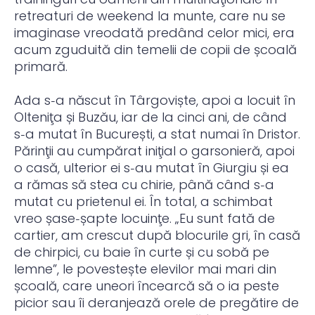
retreaturi de weekend la munte, care nu se
imaginase vreodată predând celor mici, era
acum zguduită din temelii de copii de școală
primară.
Ada s‑a născut în Târgoviște, apoi a locuit în
Olteniţa și Buzău, iar de la cinci ani, de când
s‑a mutat în București, a stat numai în Dristor.
Părinţii au cumpărat iniţial o garsonieră, apoi
o casă, ulterior ei s‑au mutat în Giurgiu și ea
a rămas să stea cu chirie, până când s‑a
mutat cu prietenul ei. În total, a schimbat
vreo șase‑șapte locuinţe. „Eu sunt fată de
cartier, am crescut după blocurile gri, în casă
de chirpici, cu baie în curte și cu sobă pe
lemne”, le povestește elevilor mai mari din
școală, care uneori încearcă să o ia peste
picior sau îi deranjează orele de pregătire de