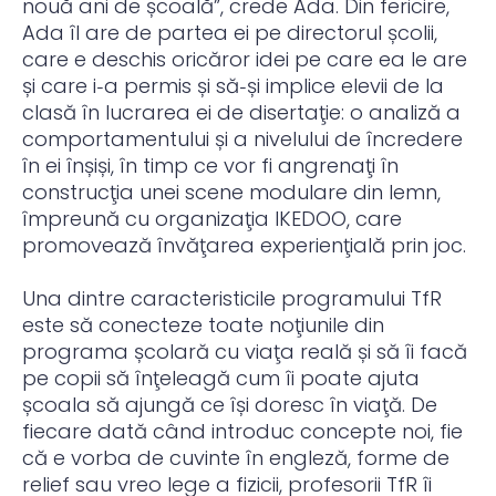
nouă ani de școală”, crede Ada. Din fericire,
Ada îl are de partea ei pe directorul școlii,
care e deschis oricăror idei pe care ea le are
și care i‑a permis și să‑și implice elevii de la
clasă în lucrarea ei de disertaţie: o analiză a
comportamentului și a nivelului de încredere
în ei înșiși, în timp ce vor fi angrenaţi în
construcţia unei scene modulare din lemn,
împreună cu organizaţia IKEDOO, care
promovează învăţarea experienţială prin joc.
Una dintre caracteristicile programului TfR
este să conecteze toate noţiunile din
programa școlară cu viaţa reală și să îi facă
pe copii să înţeleagă cum îi poate ajuta
școala să ajungă ce își doresc în viaţă. De
fiecare dată când introduc concepte noi, fie
că e vorba de cuvinte în engleză, forme de
relief sau vreo lege a fizicii, profesorii TfR îi