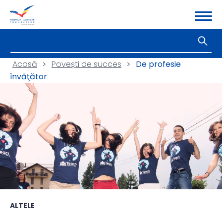
Acasă
>
Povești de succes
>
De profesie
învăţător
ALTELE