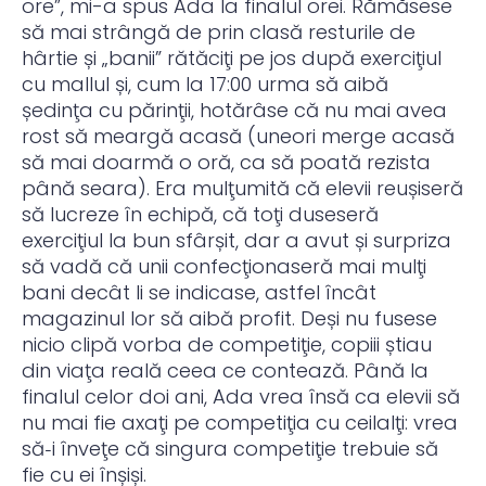
ore”, mi-a spus Ada la finalul orei. Rămăsese
să mai strângă de prin clasă resturile de
hârtie și „banii” rătăciţi pe jos după exerciţiul
cu mallul și, cum la 17:00 urma să aibă
ședinţa cu părinţii, hotărâse că nu mai avea
rost să meargă acasă (uneori merge acasă
să mai doarmă o oră, ca să poată rezista
până seara). Era mulţumită că elevii reușiseră
să lucreze în echipă, că toţi duseseră
exerciţiul la bun sfârșit, dar a avut și surpriza
să vadă că unii confecţionaseră mai mulţi
bani decât li se indicase, astfel încât
magazinul lor să aibă profit. Deși nu fusese
nicio clipă vorba de competiţie, copiii știau
din viaţa reală ceea ce contează. Până la
finalul celor doi ani, Ada vrea însă ca elevii să
nu mai fie axaţi pe competiţia cu ceilalţi: vrea
să‑i înveţe că singura competiţie trebuie să
fie cu ei înșiși.