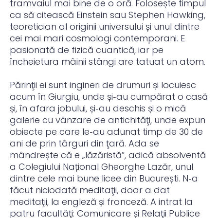
tramvaiul mai bine de o oră. Folosește timpul
ca să citească Einstein sau Stephen Hawking,
teoretician al originii universului și unul dintre
cei mai mari cosmologi contemporani. E
pasionată de fizică cuantică, iar pe
încheietura mâinii stângi are tatuat un atom.
Părinţii ei sunt ingineri de drumuri și locuiesc
acum în Giurgiu, unde și‑au cumpărat o casă
și, în afara jobului, și‑au deschis și o mică
galerie cu vânzare de antichităţi, unde expun
obiecte pe care le‑au adunat timp de 30 de
ani de prin târguri din ţară. Ada se
mândrește că e „lăzăristă”, adică absolventă
a Colegiului Național Gheorghe Lazăr, unul
dintre cele mai bune licee din București. N‑a
făcut niciodată meditaţii, doar a dat
meditaţii, la engleză și franceză. A intrat la
patru facultăţi: Comunicare și Relaţii Publice