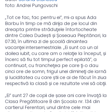
foto: Andrei Pungovschi
„Tot ce fac, fac pentru ei”, mi‑a spus Ada
Barbu în timp ce mă dirija de pe locul din
dreapta printre străduţele întortocheate
dintre Calea Dudești și Șoseaua Pieptănari, la
07:30, în ultima zi de școală dinaintea
vacanţei intersemestriale. „Ei sunt ca un al
doilea iubit, cu care am o relaţie la început, și
încerc să fiu tot timpul perfect epilată”, a
continuat, cu francheţea pe care ţi‑o dau
cinci ore de somn, frigul unei dimineţi de iarnă
și luciditatea cu care știi ce ai de făcut în ziua
respectivă la clasă și ce rezultate vrei să obţii.
„Ei” sunt 27 de copii de șase ani care învaţă la
Clasa Pregătitoare B din Școala nr. 134 din
cartierul Ferentari, unul dintre cele mai