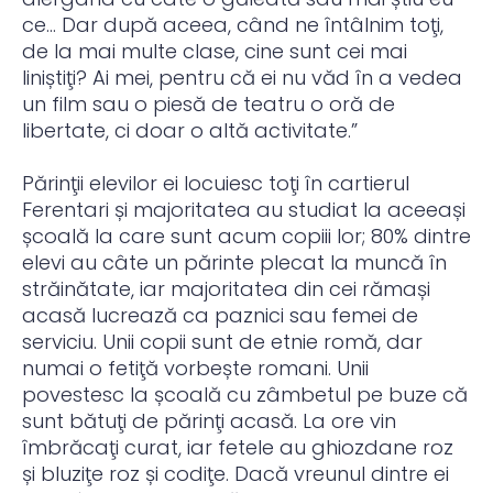
ce… Dar după aceea, când ne întâlnim toţi,
de la mai multe clase, cine sunt cei mai
liniștiţi? Ai mei, pentru că ei nu văd în a vedea
un film sau o piesă de teatru o oră de
libertate, ci doar o altă activitate.”
Părinţii elevilor ei locuiesc toţi în cartierul
Ferentari și majoritatea au studiat la aceeași
școală la care sunt acum copiii lor; 80% dintre
elevi au câte un părinte plecat la muncă în
străinătate, iar majoritatea din cei rămași
acasă lucrează ca paznici sau femei de
serviciu. Unii copii sunt de etnie romă, dar
numai o fetiţă vorbește romani. Unii
povestesc la școală cu zâmbetul pe buze că
sunt bătuţi de părinţi acasă. La ore vin
îmbrăcaţi curat, iar fetele au ghiozdane roz
și bluziţe roz și codiţe. Dacă vreunul dintre ei