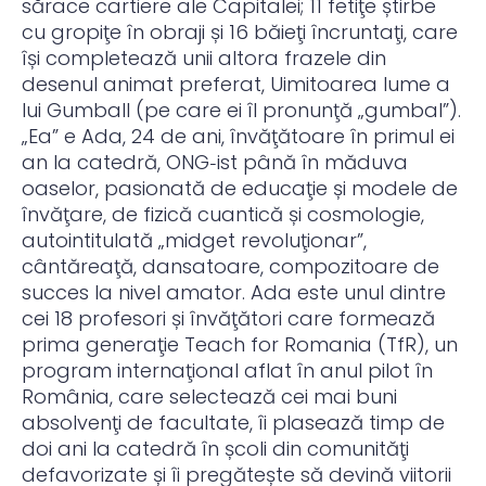
sărace cartiere ale Capitalei; 11 fetiţe știrbe
cu gropiţe în obraji și 16 băieţi încruntaţi, care
își completează unii altora frazele din
desenul animat preferat, Uimitoarea lume a
lui Gumball (pe care ei îl pronunţă „gumbal”).
„Ea” e Ada, 24 de ani, învăţătoare în primul ei
an la catedră, ONG‑ist până în măduva
oaselor, pasionată de educaţie și modele de
învăţare, de fizică cuantică și cosmologie,
autointitulată „midget revoluţionar”,
cântăreaţă, dansatoare, compozitoare de
succes la nivel amator. Ada este unul dintre
cei 18 profesori și învăţători care formează
prima generaţie Teach for Romania (TfR), un
program internaţional aflat în anul pilot în
România, care selectează cei mai buni
absolvenţi de facultate, îi plasează timp de
doi ani la catedră în școli din comunităţi
defavorizate și îi pregătește să devină viitorii