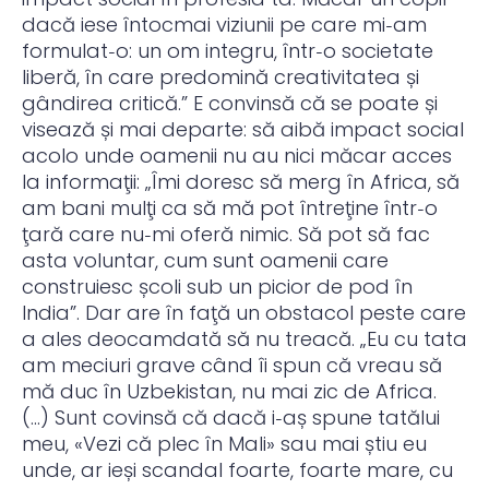
dacă iese întocmai viziunii pe care mi‑am
formulat‑o: un om integru, într‑o societate
liberă, în care predomină creativitatea și
gândirea critică.” E convinsă că se poate și
visează și mai departe: să aibă impact social
acolo unde oamenii nu au nici măcar acces
la informaţii: „Îmi doresc să merg în Africa, să
am bani mulţi ca să mă pot întreţine într‑o
ţară care nu‑mi oferă nimic. Să pot să fac
asta voluntar, cum sunt oamenii care
construiesc școli sub un picior de pod în
India”. Dar are în faţă un obstacol peste care
a ales deocamdată să nu treacă. „Eu cu tata
am meciuri grave când îi spun că vreau să
mă duc în Uzbekistan, nu mai zic de Africa.
(…) Sunt covinsă că dacă i‑aș spune tatălui
meu, «Vezi că plec în Mali» sau mai știu eu
unde, ar ieși scandal foarte, foarte mare, cu