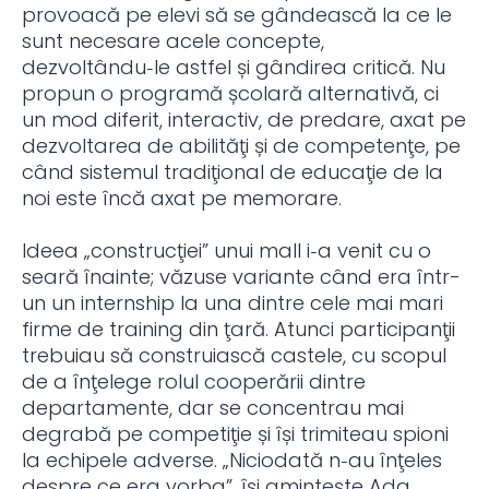
provoacă pe elevi să se gândească la ce le
sunt necesare acele concepte,
dezvoltându‑le astfel și gândirea critică. Nu
propun o programă școlară alternativă, ci
un mod diferit, interactiv, de predare, axat pe
dezvoltarea de abilităţi și de competenţe, pe
când sistemul tradiţional de educaţie de la
noi este încă axat pe memorare.
Ideea „construcţiei” unui mall i‑a venit cu o
seară înainte; văzuse variante când era într-
un un internship la una dintre cele mai mari
firme de training din ţară. Atunci participanţii
trebuiau să construiască castele, cu scopul
de a înţelege rolul cooperării dintre
departamente, dar se concentrau mai
degrabă pe competiţie și își trimiteau spioni
la echipele adverse. „Niciodată n‑au înţeles
despre ce era vorba”, își amintește Ada.