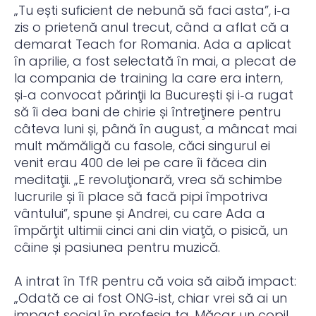
„Tu ești suficient de nebună să faci asta”, i‑a
zis o prietenă anul trecut, când a aflat că a
demarat Teach for Romania. Ada a aplicat
în aprilie, a fost selectată în mai, a plecat de
la compania de training la care era intern,
și‑a convocat părinţii la București și i‑a rugat
să îi dea bani de chirie și întreţinere pentru
câteva luni și, până în august, a mâncat mai
mult mămăligă cu fasole, căci singurul ei
venit erau 400 de lei pe care îi făcea din
meditaţii. „E revoluţionară, vrea să schimbe
lucrurile și îi place să facă pipi împotriva
vântului”, spune și Andrei, cu care Ada a
împărţit ultimii cinci ani din viaţă, o pisică, un
câine și pasiunea pentru muzică.
A intrat în TfR pentru că voia să aibă impact:
„Odată ce ai fost ONG‑ist, chiar vrei să ai un
impact social în profesia ta. Măcar un copil