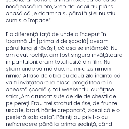
necăjească la ore, vreo doi copii au plâns
acasă că „e doamna supărată și ei nu știu
cum s‑o împace”.
E o diferenţă faţă de unde a început în
toamnă. „În [prima zi de școală] aveam
părul lung și răvășit, că așa se întâmplă. Nu
am avut rochiţe, am fost singura învăţătoare
în pantaloni, eram total ieșită din film. Nu
știam unde să mă duc, nu mi‑a zis nimeni
nimic.” Aflase de abia cu două zile înainte că
va fi învăţătoare la clasa pregătitoare în
această școală și tot weekendul curăţase
sala: „Am aruncat sute de kile de chestii de
pe pereţi. Erau trei straturi de fișe, de frunze
uscate, brazi, hârtie creponată, ziceai că e o
peșteră sala asta”. Părinţii au privit‑o cu
neîncredere până la prima ședinţă, când