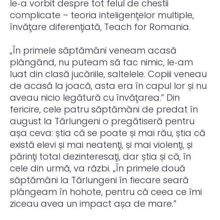
le‑a vorbit despre tot felul de chestii
complicate – teoria inteligenţelor multiple,
învăţare diferenţiată, Teach for Romania.
„În primele săptămâni veneam acasă
plângând, nu puteam să fac nimic, le‑am
luat din clasă jucăriile, saltelele. Copiii veneau
de acasă la joacă, asta era în capul lor și nu
aveau nicio legătură cu învăţarea.” Din
fericire, cele patru săptămâni de predat în
august la Tărlungeni o pregătiseră pentru
așa ceva: știa că se poate și mai rău, știa că
există elevi și mai neatenţi, și mai violenţi, și
părinţi total dezinteresaţi, dar știa și că, în
cele din urmă, va răzbi. „În primele două
săptămâni la Tărlungeni în fiecare seară
plângeam în hohote, pentru că ceea ce îmi
ziceau avea un impact așa de mare.”