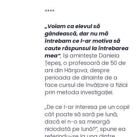
****
„Voiam ca elevul să
gândească, dar nu mă
întrebam ce l-ar motiva să
caute răspunsul la întrebarea
mea”
,
își amintește Daniela
Țepeș, o profesoară de 50 de
ani din Hârşova, despre
perioada de dinainte de a
face cursul de învățare a fizicii
prin metoda investigației.
„De ce l-ar interesa pe un copil
cât poate să sară pe lună,
dacă el n-o sa meargă
niciodată pe lună?”, spune ea
referindu-se la una dintre