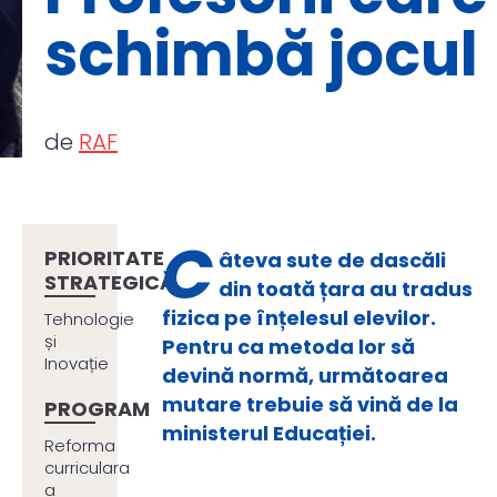
schimbă jocul
de
RAF
C
PRIORITATE
âteva sute de dascăli
STRATEGICĂ
din toată țara au tradus
fizica pe înțelesul elevilor.
Tehnologie
și
Pentru ca metoda lor să
Inovație
devină normă, următoarea
mutare trebuie să vină de la
PROGRAM
ministerul Educației.
Reforma
curriculara
a