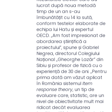
lucrat după noua metodă
timp de un an s-au
îmbunătățit cu 14 la sută,
conform testelor elaborate de
echipa lui Hatu și expertul
OECD. „Am fost impresionat de
abordarea științifică a
proiectului”, spune și Gabriel
Negrea, directorul Colegiului
Național „Gheorghe Lazăr” din
Sibiu și profesor de fizică cu o
experiență de 30 de ani. „Pentru
prima dată am văzut aplicat
în România sistemul
Item
response theory
, un tip de
evaluare care, statistic, are un
nivel de obiectivitate mult mai
ridicat decât evaluarea