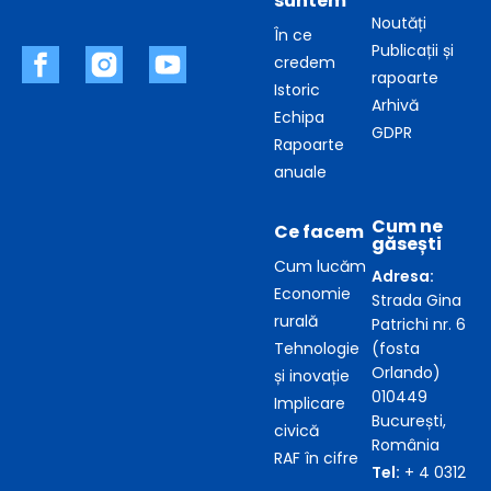
suntem
Noutăți
În ce
Publicații și
credem
rapoarte
Istoric
Arhivă
Echipa
GDPR
Rapoarte
anuale
Cum ne
Ce facem
găsești
Cum lucăm
Adresa:
Economie
Strada Gina
rurală
Patrichi nr. 6
Tehnologie
(fosta
Orlando)
și inovație
010449
Implicare
București,
civică
România
RAF în cifre
Tel:
+ 4 0312