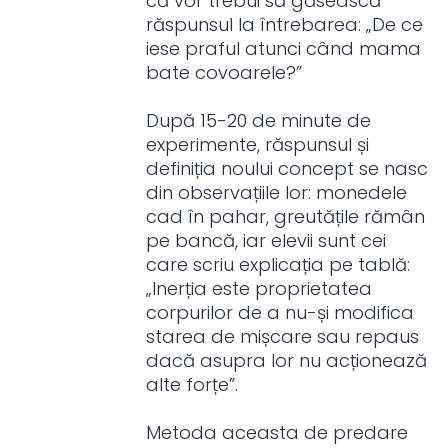
că vor trebui să găsească
răspunsul la întrebarea: „De ce
iese praful atunci când mama
bate covoarele?”
După 15-20 de minute de
experimente, răspunsul și
definiția noului concept se nasc
din observațiile lor: monedele
cad în pahar, greutățile rămân
pe bancă, iar elevii sunt cei
care scriu explicația pe tablă:
„Inerția este proprietatea
corpurilor de a nu-și modifica
starea de mișcare sau repaus
dacă asupra lor nu acționează
alte forțe”.
Metoda aceasta de predare