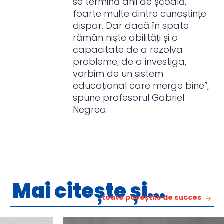
se termină anii de școală,
foarte multe dintre cunoștințe
dispar. Dar dacă în spate
rămân niște abilități și o
capacitate de a rezolva
probleme, de a investiga,
vorbim de un sistem
educațional care merge bine”,
spune profesorul Gabriel
Negrea.
Mai citește și...
toate poveștile de succes