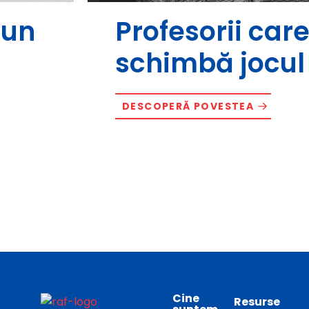
bun
Profesorii car
schimbă jocul
DESCOPERĂ POVESTEA
Cine
Resurse