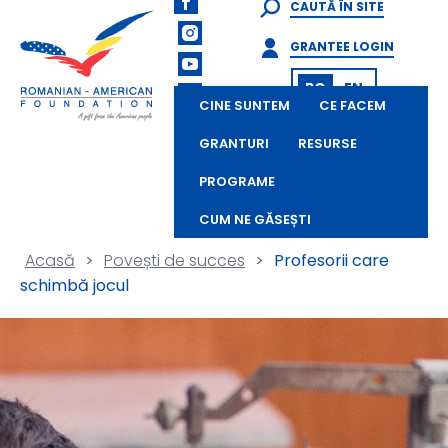
CAUTĂ ÎN SITE
GRANTEE LOGIN
RO
EN
CINE SUNTEM
CE FACEM
GRANTURI
RESURSE
PROGRAME
CUM NE GĂSEȘTI
Acasă
>
Povești de succes
>
Profesorii care
schimbă jocul