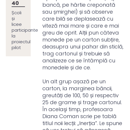
40
bancă, pe hârtie creponată
sau șmirghel) și să observe
Școli
care bilă se deplasează cu
și
licee
viteză mai mare și care e mai
participante
greu de oprit. Alții pun câteva
la
monede pe un carton subțire,
proiectul
deasupra unui pahar din sticlă,
pilot
trag cartonul și trebuie să
analizeze ce se întâmplă cu
monedele și de ce.
Un alt grup așază pe un
carton, la marginea băncii,
greutăți de 100, 50 și respectiv
25 de grame și trage cartonul.
În acelaşi timp, profesoara
Diana Coman scrie pe tablă
titlul noii lecții: „Inerția”. Le spune