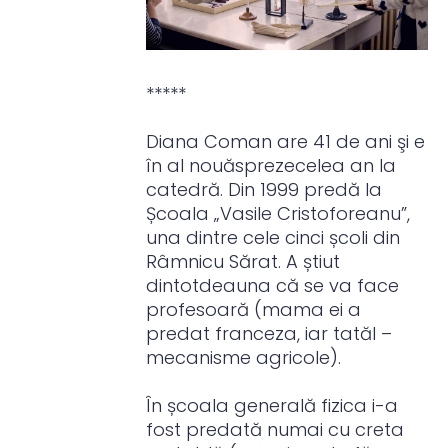
*****
Diana Coman are 41 de ani şi e
în al nouăsprezecelea an la
catedră. Din 1999 predă la
Școala „Vasile Cristoforeanu”,
una dintre cele cinci școli din
Râmnicu Sărat. A știut
dintotdeauna că se va face
profesoară (mama ei a
predat franceza, iar tatăl –
mecanisme agricole).
În școala generală fizica i-a
fost predată numai cu creta