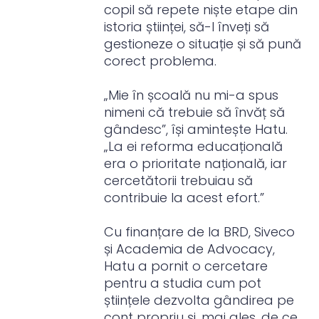
copil să repete niște etape din
istoria științei, să-l înveți să
gestioneze o situație și să pună
corect problema.
„Mie în școală nu mi-a spus
nimeni că trebuie să învăț să
gândesc”, își amintește Hatu.
„La ei reforma educațională
era o prioritate națională, iar
cercetătorii trebuiau să
contribuie la acest efort.”
Cu finanțare de la BRD, Siveco
și Academia de Advocacy,
Hatu a pornit o cercetare
pentru a studia cum pot
științele dezvolta gândirea pe
cont propriu și, mai ales, de ce