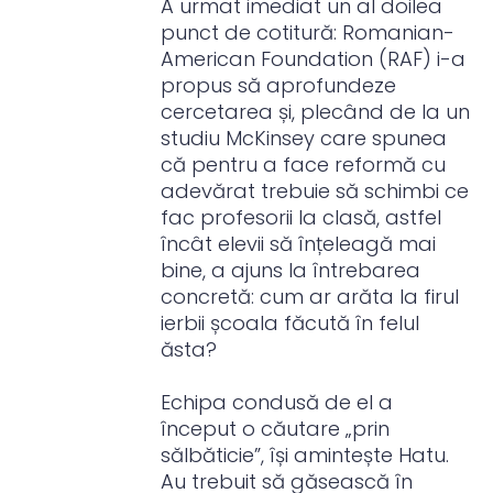
A urmat imediat un al doilea
punct de cotitură: Romanian-
American Foundation (RAF) i-a
propus să aprofundeze
cercetarea și, plecând de la un
studiu McKinsey care spunea
că pentru a face reformă cu
adevărat trebuie să schimbi ce
fac profesorii la clasă, astfel
încât elevii să înțeleagă mai
bine, a ajuns la întrebarea
concretă: cum ar arăta la firul
ierbii școala făcută în felul
ăsta?
Echipa condusă de el a
început o căutare „prin
sălbăticie”, își amintește Hatu.
Au trebuit să găsească în