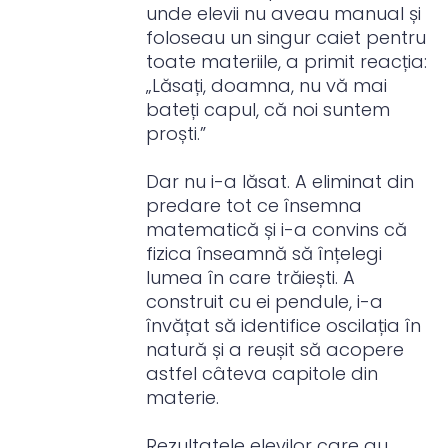
unde elevii nu aveau manual și
foloseau un singur caiet pentru
toate materiile, a primit reacția:
„Lăsați, doamna, nu vă mai
bateți capul, că noi suntem
proști.”
Dar nu i-a lăsat. A eliminat din
predare tot ce însemna
matematică și i-a convins că
fizica înseamnă să înțelegi
lumea în care trăiești. A
construit cu ei pendule, i-a
învățat să identifice oscilația în
natură și a reușit să acopere
astfel câteva capitole din
materie.
Rezultatele elevilor care au