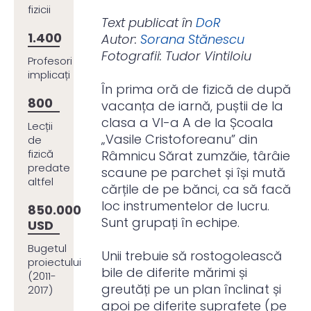
fizicii
Text publicat în
DoR
1.400
Autor:
Sorana Stănescu
Fotografii: Tudor Vintiloiu
Profesori
implicați
În prima oră de fizică de după
800
vacanța de iarnă, puștii de la
clasa a VI-a A de la Școala
Lecții
„Vasile Cristoforeanu” din
de
fizică
Râmnicu Sărat zumzăie, târâie
predate
scaune pe parchet și își mută
altfel
cărțile de pe bănci, ca să facă
loc instrumentelor de lucru.
850.000
Sunt grupați în echipe.
USD
Bugetul
Unii trebuie să rostogolească
proiectului
bile de diferite mărimi și
(2011-
greutăți pe un plan înclinat și
2017)
apoi pe diferite suprafețe (pe