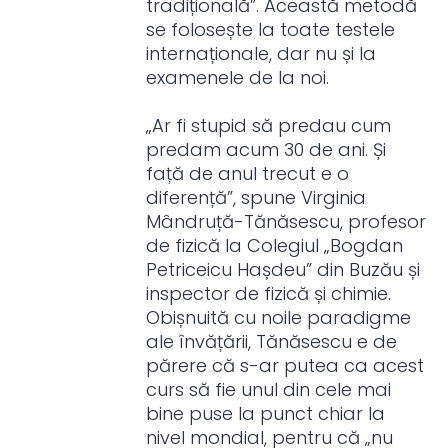
tradițională”. Această metodă
se folosește la toate testele
internaționale, dar nu și la
examenele de la noi.
„Ar fi stupid să predau cum
predam acum 30 de ani. Și
față de anul trecut e o
diferență”, spune Virginia
Mândruță-Tănăsescu, profesor
de fizică la Colegiul „Bogdan
Petriceicu Hașdeu” din Buzău și
inspector de fizică și chimie.
Obișnuită cu noile paradigme
ale învățării, Tănăsescu e de
părere că s-ar putea ca acest
curs să fie unul din cele mai
bine puse la punct chiar la
nivel mondial, pentru că „nu