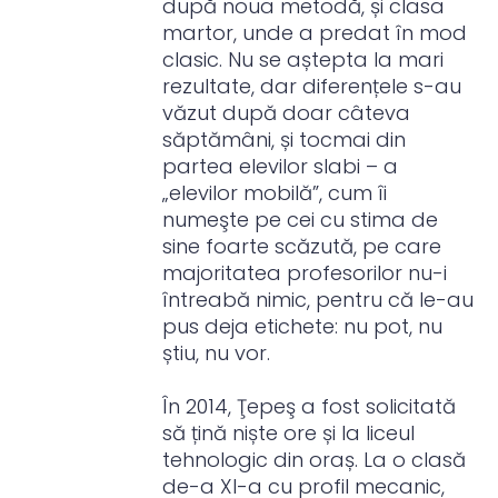
după noua metodă, și clasa
martor, unde a predat în mod
clasic. Nu se aștepta la mari
rezultate, dar diferențele s-au
văzut după doar câteva
săptămâni, și tocmai din
partea elevilor slabi – a
„elevilor mobilă”, cum îi
numeşte pe cei cu stima de
sine foarte scăzută, pe care
majoritatea profesorilor nu-i
întreabă nimic, pentru că le-au
pus deja etichete: nu pot, nu
știu, nu vor.
În 2014, Ţepeş a fost solicitată
să țină niște ore și la liceul
tehnologic din oraș. La o clasă
de-a XI-a cu profil mecanic,