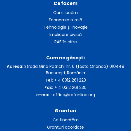
Ce facem
Cum lucăm
Economie rurală
Tehnologie și inovație
Implicare civică
RAF în cifre
Cum ne găsești
Adresa:
Strada Gina Patrichi nr. 6 (fosta Orlando) 010449
București, România
Tel:
+ 4 0312 261 223
Fax:
+ 4 0312 261 230
e-mail:
office@rafonline.org
Granturi
Ce finanțăm
Granturi acordate