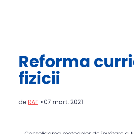
Reforma curri
fizicii
de
RAF
07 mart. 2021
Consolidarea metodelor de învățare a fizici