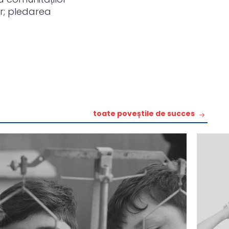
or; pledarea
toate poveștile de succes