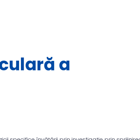
culară a
i specifice învățării prin investigație prin sprijinir