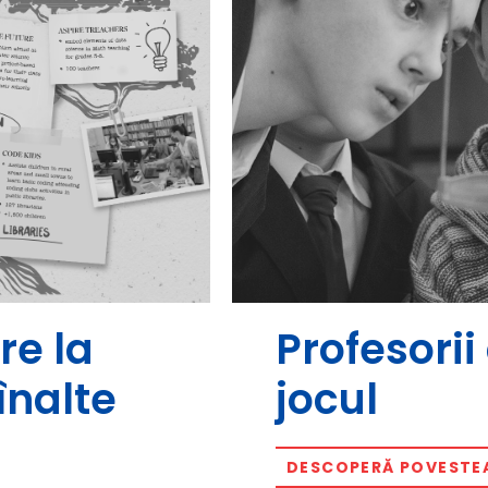
re la
Profesori
înalte
jocul
DESCOPERĂ POVESTE