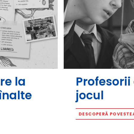
re la
Profesori
înalte
jocul
DESCOPERĂ POVESTE