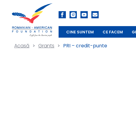
CINE SUNTEM
CE FACEM
G
Acasă
>
Grants
>
PRI – credit-punte