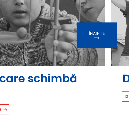
ÎNAINTE
i care schimbă
D
D
A