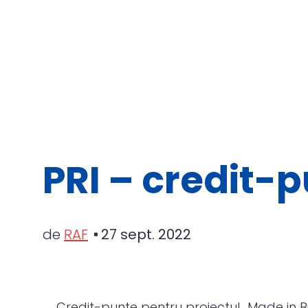
PRI – credit-
de
RAF
27 sept. 2022
Credit-punte pentru proiectul „Made in B