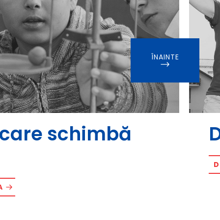
ÎNAINTE
i care schimbă
D
D
A