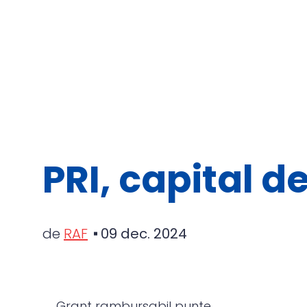
PRI, capital d
de
RAF
09 dec. 2024
Grant rambursabil punte.