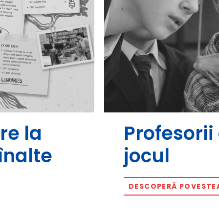
re la
Profesori
înalte
jocul
DESCOPERĂ POVESTE