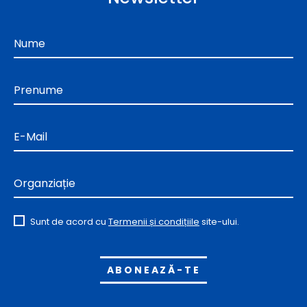
Nume
Prenume
E-Mail
Organziație
Sunt de acord cu
Termenii și condițiile
site-ului.
Alternative: