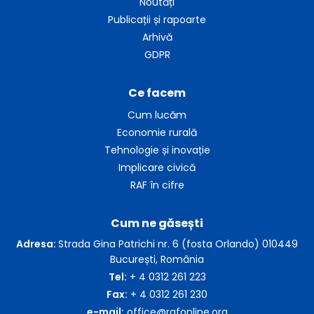
Noutăți
Publicații și rapoarte
Arhivă
GDPR
Ce facem
Cum lucăm
Economie rurală
Tehnologie și inovație
Implicare civică
RAF în cifre
Cum ne găsești
Adresa:
Strada Gina Patrichi nr. 6 (fosta Orlando) 010449
București, România
Tel:
+ 4 0312 261 223
Fax:
+ 4 0312 261 230
e-mail:
office@rafonline.org