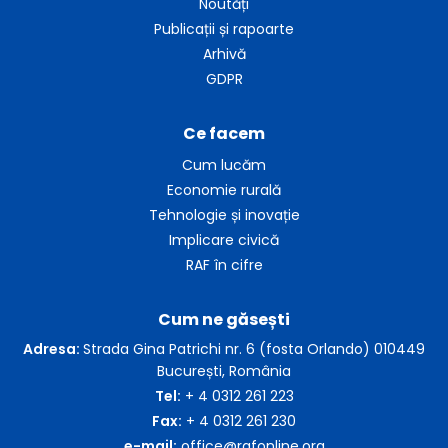
Noutăți
Publicații și rapoarte
Arhivă
GDPR
Ce facem
Cum lucăm
Economie rurală
Tehnologie și inovație
Implicare civică
RAF în cifre
Cum ne găsești
Adresa:
Strada Gina Patrichi nr. 6 (fosta Orlando) 010449
București, România
Tel:
+ 4 0312 261 223
Fax:
+ 4 0312 261 230
e-mail:
office@rafonline.org