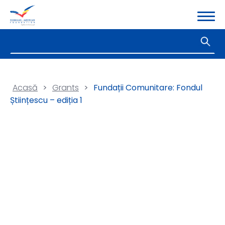
Acasă
>
Grants
>
Fundații Comunitare: Fondul
Științescu – ediția 1