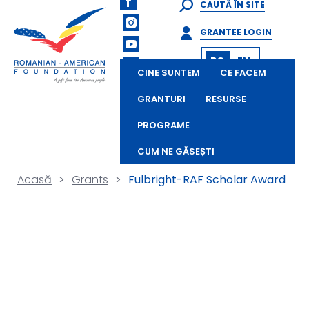
CAUTĂ ÎN SITE
GRANTEE LOGIN
RO
EN
CINE SUNTEM
CE FACEM
GRANTURI
RESURSE
PROGRAME
CUM NE GĂSEȘTI
Acasă
>
Grants
>
Fulbright-RAF Scholar Award