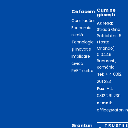
Cum ne
Ce facem
găsești
Cum lucăm
Adresa:
Economie
Strada Gina
rurală
Patrichi nr. 6
Tehnologie
(fosta
Orlando)
și inovație
010449
Implicare
București,
civică
România
RAF în cifre
Tel:
+ 4 0312
261 223
Fax:
+ 4
0312 261 230
e-mail:
office@rafonlin
Granturi
TRUSTE