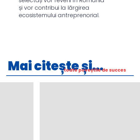
selectați vor reveni în România
și vor contribui la lărgirea
ecosistemului antreprenorial.
Mai citește și...
toate poveștile de succes