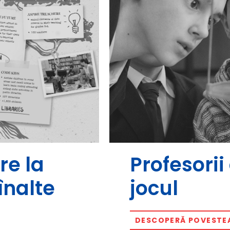
re la
Profesori
înalte
jocul
DESCOPERĂ POVESTE