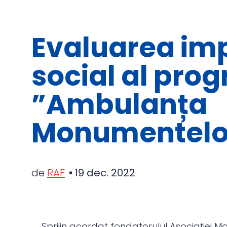
Evaluarea im
social al pro
”Ambulanța
Monumentelo
de
RAF
19 dec. 2022
Sprijin acordat fondatorulul Asociației