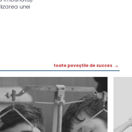
izarea unei
toate poveștile de succes