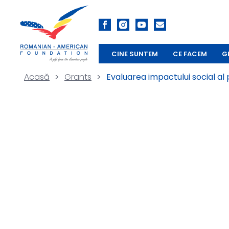
CINE SUNTEM
CE FACEM
G
Acasă
>
Grants
>
Evaluarea impactului social 