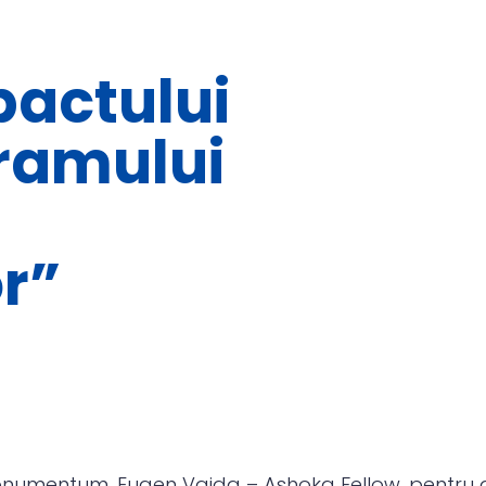
pactului
gramului
r”
 Monumentum, Eugen Vaida – Ashoka Fellow, pentru 