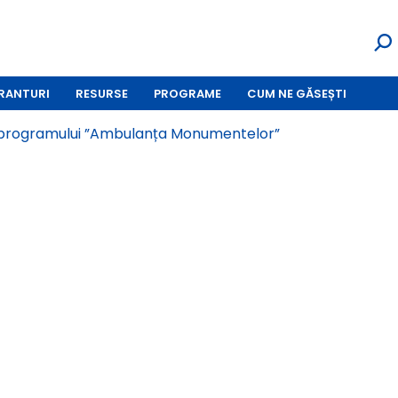
RANTURI
RESURSE
PROGRAME
CUM NE GĂSEȘTI
al programului ”Ambulanța Monumentelor”