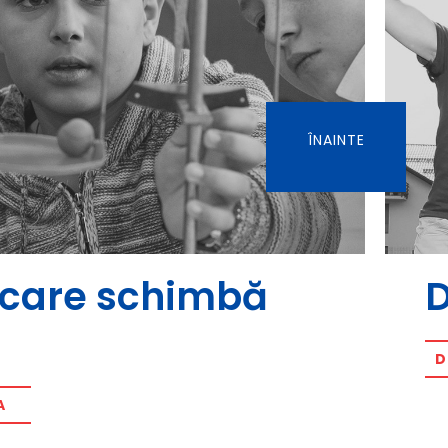
ÎNAINTE
i care schimbă
D
D
A