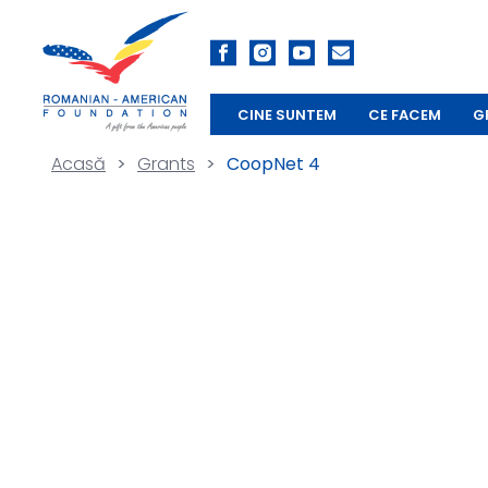
CINE SUNTEM
CE FACEM
G
Acasă
>
Grants
>
CoopNet 4