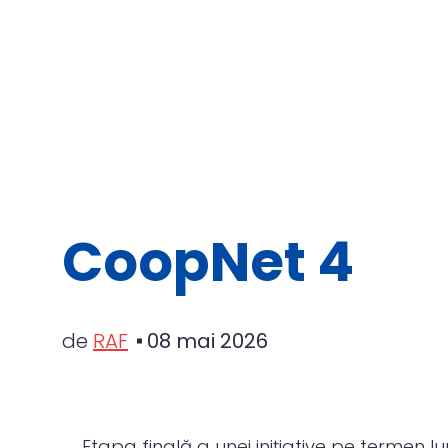
CoopNet 4
de
RAF
08 mai 2026
Etapa finală a unei inițiative pe termen l