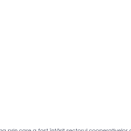
ung prin care a fost întărit sectorul cooperativelor 