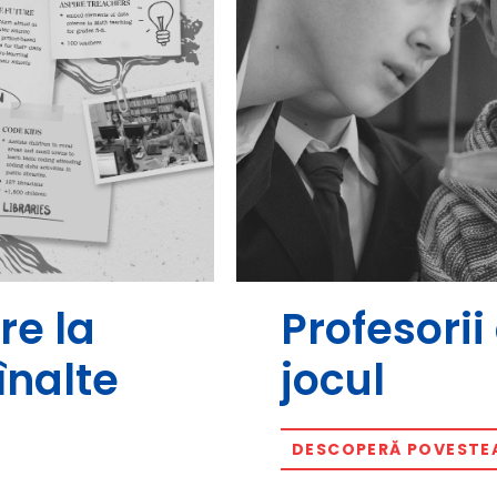
re la
Profesori
înalte
jocul
DESCOPERĂ POVESTE