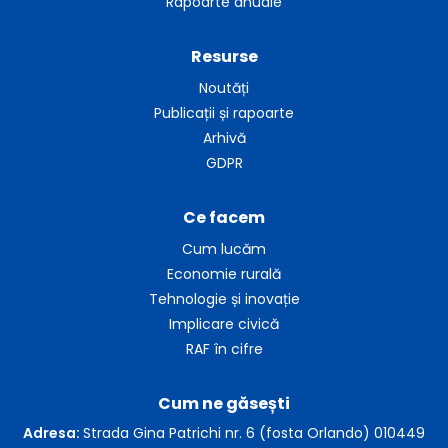
Rapoarte anuale
Resurse
Noutăți
Publicații și rapoarte
Arhivă
GDPR
Ce facem
Cum lucăm
Economie rurală
Tehnologie și inovație
Implicare civică
RAF în cifre
Cum ne găsești
Adresa:
Strada Gina Patrichi nr. 6 (fosta Orlando) 010449