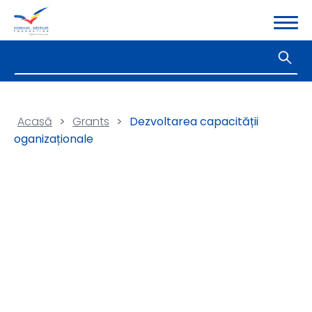
Acasă
>
Grants
>
Dezvoltarea capacității
oganizaționale