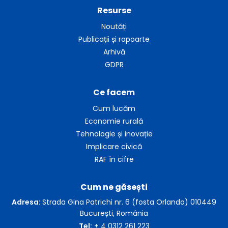
Resurse
Noutăți
Publicații și rapoarte
Arhivă
GDPR
Ce facem
Cum lucăm
Economie rurală
Tehnologie și inovație
Implicare civică
RAF în cifre
Cum ne găsești
Adresa:
Strada Gina Patrichi nr. 6 (fosta Orlando) 010449
București, România
Tel:
+ 4 0312 261 223