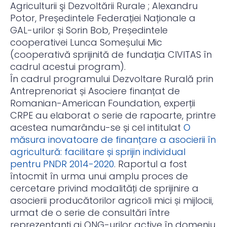
Agriculturii şi Dezvoltării Rurale ; Alexandru
Potor, Președintele Federației Naționale a
GAL-urilor și Sorin Bob, Președintele
cooperativei Lunca Someșului Mic
(cooperativă sprijinită de fundația CIVITAS în
cadrul acestui program).
În cadrul programului Dezvoltare Rurală prin
Antreprenoriat și Asociere finanțat de
Romanian-American Foundation, experții
CRPE au elaborat o serie de rapoarte, printre
acestea numarându-se și cel intitulat
O
măsura inovatoare de finanțare a asocierii în
agricultură: facilitare și sprijin individual
pentru PNDR 2014-2020
. Raportul a fost
întocmit în urma unui amplu proces de
cercetare privind modalități de sprijinire a
asocierii producătorilor agricoli mici și mijlocii,
urmat de o serie de consultări între
reprezentanți ai ONG-urilor active în domeniu,