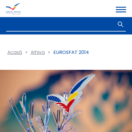
Acasă
>
Arhiva
>
EUROSFAT 2014