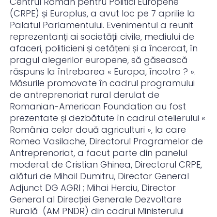
Centrul Român pentru Politici Europene
(CRPE) și Europlus, a avut loc pe 7 aprilie la
Palatul Parlamentului. Evenimentul a reunit
reprezentanți ai societății civile, mediului de
afaceri, politicieni și cetățeni și a încercat, în
pragul alegerilor europene, să găsească
răspuns la întrebarea « Europa, încotro ? ».
Măsurile promovate în cadrul programului
de antreprenoriat rural derulat de
Romanian-American Foundation au fost
prezentate și dezbătute în cadrul atelierului «
România celor două agriculturi », la care
Romeo Vasilache, Directorul Programelor de
Antreprenoriat, a facut parte din panelul
moderat de Cristian Ghinea, Directorul CRPE,
alături de Mihail Dumitru, Director General
Adjunct DG AGRI ; Mihai Herciu, Director
General al Direcției Generale Dezvoltare
Rurală (AM PNDR) din cadrul Ministerului