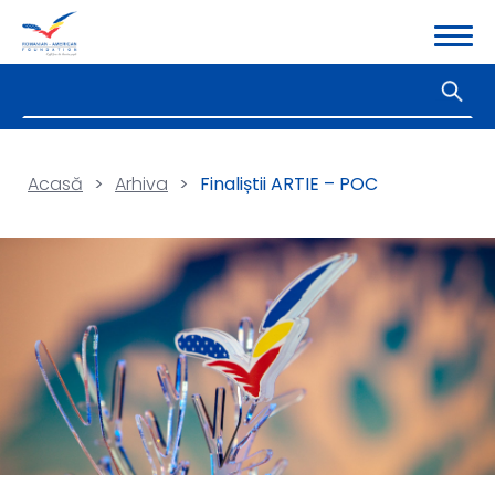
Acasă
>
Arhiva
>
Finaliștii ARTIE – POC