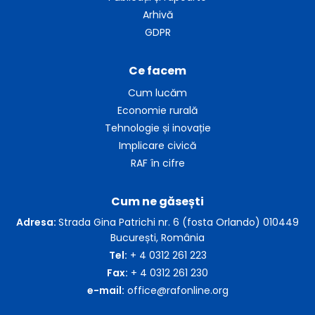
Arhivă
GDPR
Ce facem
Cum lucăm
Economie rurală
Tehnologie și inovație
Implicare civică
RAF în cifre
Cum ne găsești
Adresa:
Strada Gina Patrichi nr. 6 (fosta Orlando) 010449
București, România
Tel:
+ 4 0312 261 223
Fax:
+ 4 0312 261 230
e-mail:
office@rafonline.org