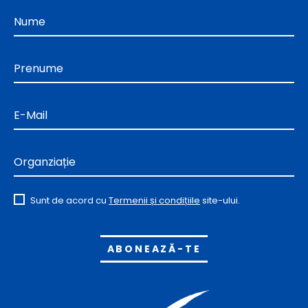
Nume
Prenume
E-Mail
Organziație
Sunt de acord cu
Termenii și condițiile
site-ului.
Alternative: