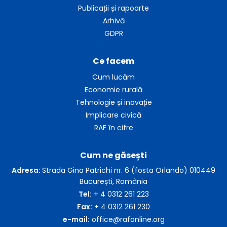
Publicații și rapoarte
Arhivă
GDPR
Ce facem
Cum lucăm
Economie rurală
Tehnologie și inovație
Implicare civică
RAF în cifre
Cum ne găsești
Adresa:
Strada Gina Patrichi nr. 6 (fosta Orlando) 010449
București, România
Tel:
+ 4 0312 261 223
Fax:
+ 4 0312 261 230
e-mail:
office@rafonline.org