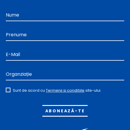
Nume
Prenume
E-Mail
Organziație
Sunt de acord cu
Termenii și condițiile
site-ului.
Alternative: