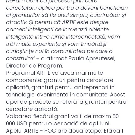
Ne-am dorit ca procesul prin care
cercetătorii aplică pentru a deveni beneficiari
ai granturilor să fie unul simplu, cuprinzător și
atractiv. Și pentru că ARTIE este despre
oameni inteligenți ce inovează obiecte
inteligente într-o lume interconectată, vom
trăi multe experiențe și vom împărtăși
cunoștințe noi în comunitatea pe care o
construim”
– a afirmat Paula Apreutesei,
Director de Program.
Programul ARTIE va avea mai multe
componente: granturi pentru cercetare
aplicată, granturi pentru antreprenori în
tehnologie, evenimente în comunitate. Acest
apel de proiecte se referă la granturi pentru
cercetare aplicată.
Valoarea fiecărui grant va fi de maxim 80
000 USD pentru o perioadă de opt luni.
Apelul ARTIE – POC are doua etape: Etapa I