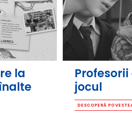
re la
Profesori
înalte
jocul
DESCOPERĂ POVESTE