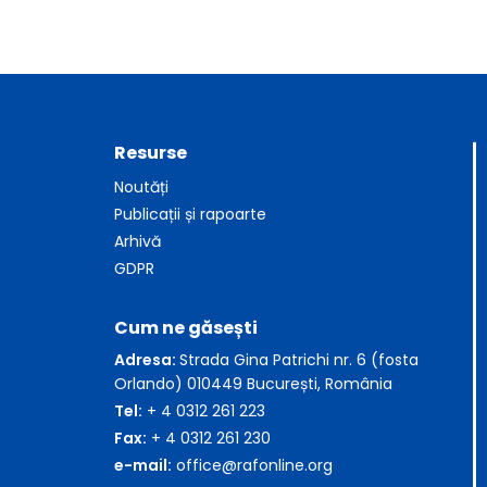
Resurse
Noutăți
Publicații și rapoarte
Arhivă
GDPR
Cum ne găsești
Adresa:
Strada Gina Patrichi nr. 6 (fosta
Orlando) 010449 București, România
Tel:
+ 4 0312 261 223
Fax:
+ 4 0312 261 230
e-mail:
office@rafonline.org