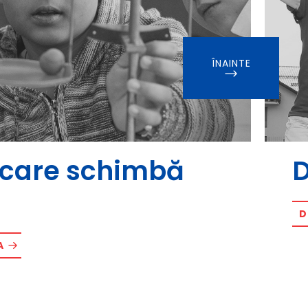
ÎNAINTE
i care schimbă
D
D
A