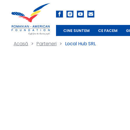
CINE SUNTEM
CE FACEM
G
Acasă
>
Parteneri
>
Local Hub SRL