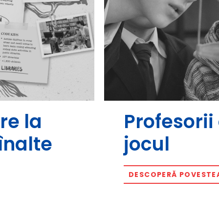
re la
Profesori
înalte
jocul
DESCOPERĂ POVESTE