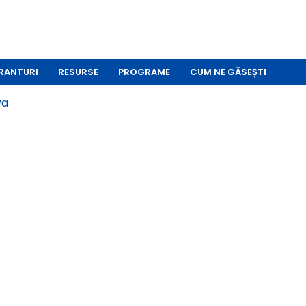
RANTURI
RESURSE
PROGRAME
CUM NE GĂSEȘTI
va