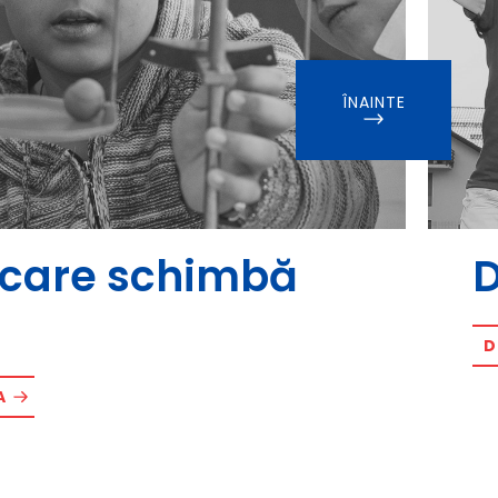
ÎNAINTE
i care schimbă
D
D
A