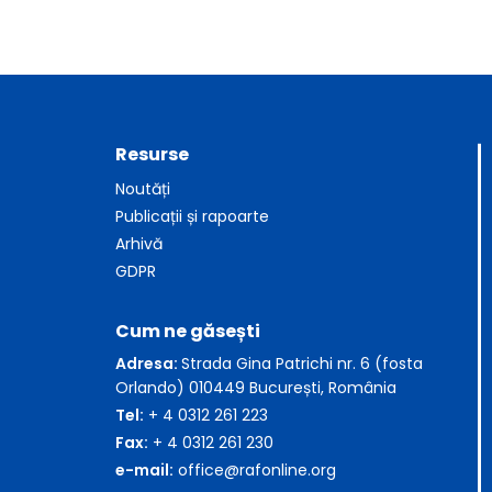
Resurse
Noutăți
Publicații și rapoarte
Arhivă
GDPR
Cum ne găsești
Adresa:
Strada Gina Patrichi nr. 6 (fosta
Orlando) 010449 București, România
Tel:
+ 4 0312 261 223
Fax:
+ 4 0312 261 230
e-mail:
office@rafonline.org