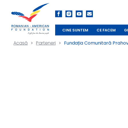
CINE SUNTEM
CE FACEM
G
Acasă
>
Parteneri
>
Fundația Comunitară Praho