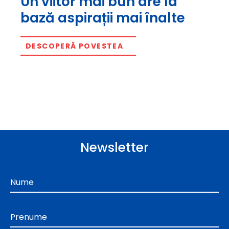
Un viitor mai bun are la
bază aspirații mai înalte
DESCOPERĂ POVESTEA
Newsletter
Nume
Prenume