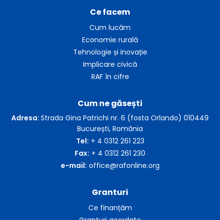
Ce facem
Cum lucăm
Economie rurală
Tehnologie și inovație
Implicare civică
RAF în cifre
Cum ne găsești
Adresa:
Strada Gina Patrichi nr. 6 (fosta Orlando) 010449
București, România
Tel:
+ 4 0312 261 223
Fax:
+ 4 0312 261 230
e-mail:
office@rafonline.org
Granturi
Ce finanțăm
Granturi acordate