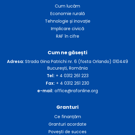
Cum lucăm
Economie rurală
Tehnologie și inovație
Implicare civică
RAF în cifre
Cum ne găsești
Adresa:
Strada Gina Patrichi nr. 6 (fosta Orlando) 010449
București, România
Tel:
+ 4 0312 261 223
Fax:
+ 4 0312 261 230
e-mail:
office@rafonline.org
Granturi
Ce finanțăm
Granturi acordate
Povești de succes