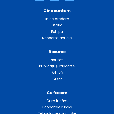
Cine suntem
În ce credem
Istoric
Echipa
Rapoarte anuale
Resurse
Noutăți
Publicații și rapoarte
Arhivă
GDPR
Ce facem
Cum lucăm
Economie rurală
Tehnologie și inovație