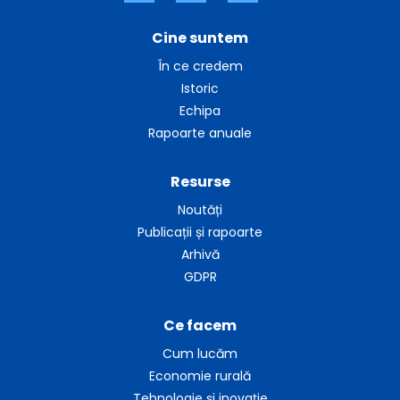
Cine suntem
În ce credem
Istoric
Echipa
Rapoarte anuale
Resurse
Noutăți
Publicații și rapoarte
Arhivă
GDPR
Ce facem
Cum lucăm
Economie rurală
Tehnologie și inovație