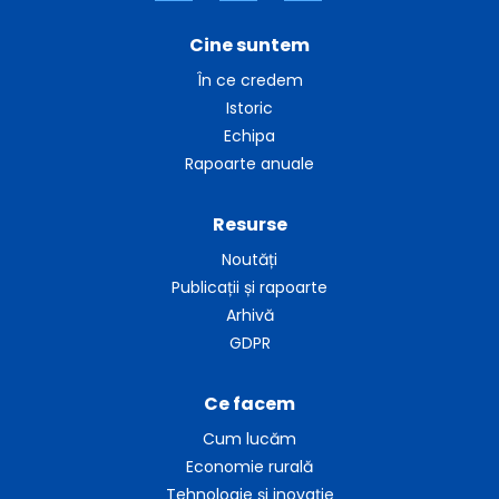
Cine suntem
În ce credem
Istoric
Echipa
Rapoarte anuale
Resurse
Noutăți
Publicații și rapoarte
Arhivă
GDPR
Ce facem
Cum lucăm
Economie rurală
Tehnologie și inovație