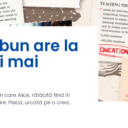
 bun are la
i mai
n care Alice, rătăcită fiind în
e. Pisica, urcată pe o crea...