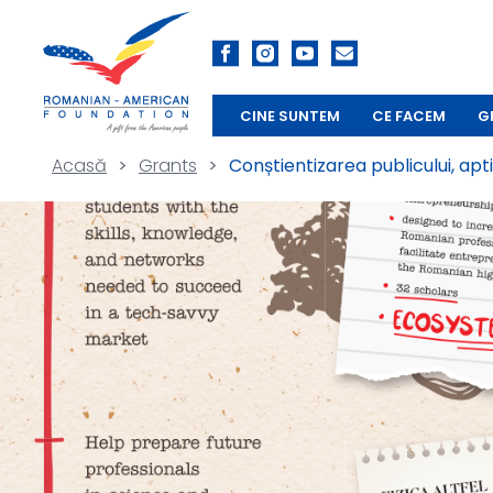
CINE SUNTEM
CE FACEM
G
Acasă
>
Grants
>
Conștientizarea publicului, aptit