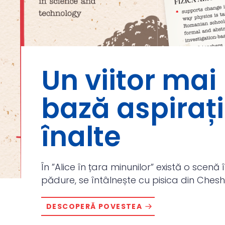
Un viitor mai
bază aspirați
înalte
În ”Alice în țara minunilor” există o scenă î
pădure, se întâlnește cu pisica din Cheshir
DESCOPERĂ POVESTEA