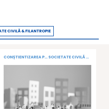
TE CIVILĂ & FILANTROPIE
CONȘTIENTIZAREA P...
SOCIETATE CIVILĂ ...