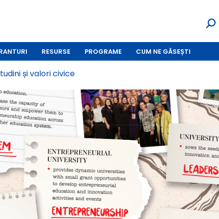
RANTURI
RESURSE
PROGRAME
CUM NE GĂSEȘTI
udini și valori civice