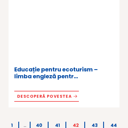
Educație pentru ecoturism –
limba engleză pentr...
DESCOPERĂ POVESTEA
1
…
40
41
42
43
44