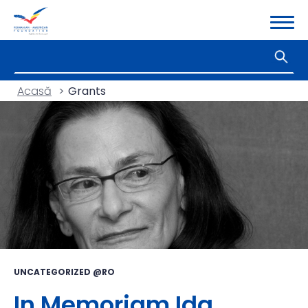
Acasă
>
Grants
UNCATEGORIZED @RO
In Memoriam Ida