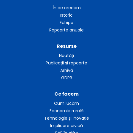
În ce credem
Istoric
Echipa
Rapoarte anuale
Resurse
Noutăți
Publicații și rapoarte
Arhivă
GDPR
Ce facem
Cum lucăm
Economie rurală
Tehnologie și inovație
Implicare civică
RAF în cifre