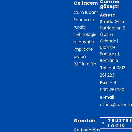
Cum ne
Ce facem
găsești
Cum lucăm
Adresa:
Economie
Strada Gina
rurală
Patrichi nr. 6
Tehnologie
(fosta
Orlando)
și inovație
010449
Implicare
București,
civică
România
RAF în cifre
Tel:
+ 4 0312
261 223
Fax:
+ 4
0312 261 230
e-mail:
office@rafonlin
Granturi
TRUSTE
LOGIN
Ce finanțăm