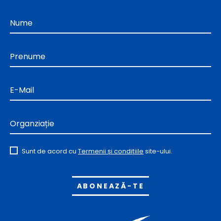
Nume
Prenume
E-Mail
Organziație
Sunt de acord cu
Termenii și condițiile
site-ului.
Alternative: