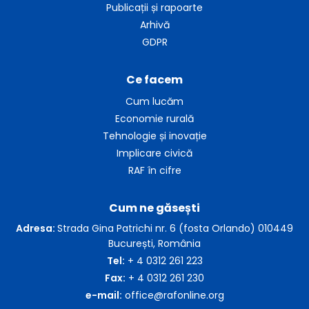
Publicații și rapoarte
Arhivă
GDPR
Ce facem
Cum lucăm
Economie rurală
Tehnologie și inovație
Implicare civică
RAF în cifre
Cum ne găsești
Adresa:
Strada Gina Patrichi nr. 6 (fosta Orlando) 010449
București, România
Tel:
+ 4 0312 261 223
Fax:
+ 4 0312 261 230
e-mail:
office@rafonline.org