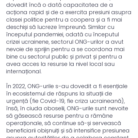
dovedit încă o dată capacitatea de a
acționa rapid și de a exercita presiuni asupra
clasei politice pentru a coopera și a fi mai
deschiși să lucreze împreună. Similar cu
începutul pandemiei, odată cu începutul
crizei ucrainene, sectorul ONG-urilor a avut
nevoie de sprijin pentru a se coordona mai
bine cu sectorul public și privat și pentru a
avea acces la resurse la nivel local sau
internațional.
În 2022, ONG-urile s-au dovedit a fi esențiale
în ecosistemul de răspuns la situații de
urgență (fie Covid-19, fie criza ucraineană),
însă, în ciuda oboselii, ONG-urile sunt nevoite
să găsească resurse pentru a rămâne
operaționale, să continue să-și servească
beneficiarii obișnuiți și să intensifice presiunea
asupra autorităților de a colabora constant