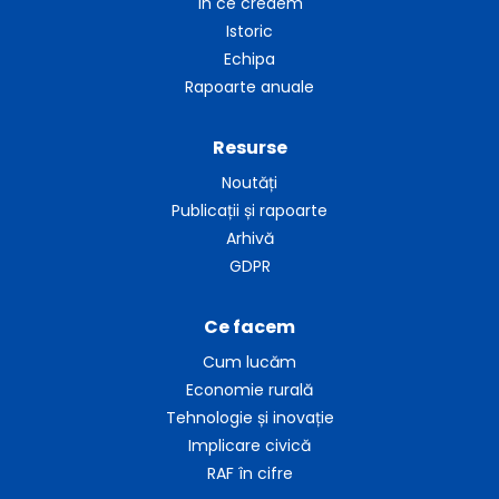
În ce credem
Istoric
Echipa
Rapoarte anuale
Resurse
Noutăți
Publicații și rapoarte
Arhivă
GDPR
Ce facem
Cum lucăm
Economie rurală
Tehnologie și inovație
Implicare civică
RAF în cifre