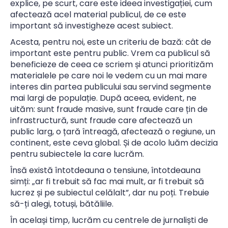
explice, pe scurt, care este ideea investigației, cum
afectează acel material publicul, de ce este
important să investigheze acest subiect.
Acesta, pentru noi, este un criteriu de bază: cât de
important este pentru public. Vrem ca publicul să
beneficieze de ceea ce scriem și atunci prioritizăm
materialele pe care noi le vedem cu un mai mare
interes din partea publicului sau servind segmente
mai largi de populație. După aceea, evident, ne
uităm: sunt fraude masive, sunt fraude care țin de
infrastructură, sunt fraude care afectează un
public larg, o țară întreagă, afectează o regiune, un
continent, este ceva global. Și de acolo luăm decizia
pentru subiectele la care lucrăm.
Însă există întotdeauna o tensiune, întotdeauna
simți: „ar fi trebuit să fac mai mult, ar fi trebuit să
lucrez și pe subiectul celălalt”, dar nu poți. Trebuie
să-ți alegi, totuși, bătăliile.
În același timp, lucrăm cu centrele de jurnaliști de