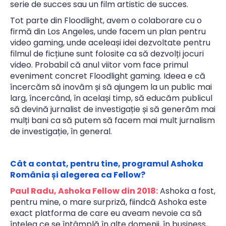
serie de succes sau un film artistic de succes.
Tot parte din Floodlight, avem o colaborare cu o
firmă din Los Angeles, unde facem un plan pentru
video gaming, unde aceleași idei dezvoltate pentru
filmul de ficțiune sunt folosite ca să dezvolți jocuri
video. Probabil că anul viitor vom face primul
eveniment concret Floodlight gaming. Ideea e că
încercăm să inovăm și să ajungem la un public mai
larg, încercând, în același timp, să educăm publicul
să devină jurnalist de investigație și să generăm mai
mulți bani ca să putem să facem mai mult jurnalism
de investigație, în general.
Cât a contat, pentru tine, programul Ashoka
România și alegerea ca Fellow?
Paul Radu, Ashoka Fellow din 2018:
Ashoka a fost,
pentru mine, o mare surpriză, fiindcă Ashoka este
exact platforma de care eu aveam nevoie ca să
înțeleg ce se întâmplă în alte domenii, în business,