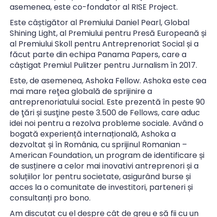
asemenea, este co-fondator al RISE Project.
Este câștigător al Premiului Daniel Pearl, Global
Shining Light, al Premiului pentru Presă Europeană și
al Premiului Skoll pentru Antreprenoriat Social și a
făcut parte din echipa Panama Papers, care a
câștigat Premiul Pulitzer pentru Jurnalism în 2017.
Este, de asemenea, Ashoka Fellow. Ashoka este cea
mai mare reţea globală de sprijinire a
antreprenoriatului social. Este prezentă în peste 90
de ţări și susţine peste 3.500 de Fellows, care aduc
idei noi pentru a rezolva probleme sociale. Având o
bogată experiență internațională, Ashoka a
dezvoltat și în România, cu sprijinul Romanian –
American Foundation, un program de identificare și
de susținere a celor mai inovativi antreprenori și a
soluțiilor lor pentru societate, asigurând burse și
acces la o comunitate de investitori, parteneri și
consultanți pro bono.
Am discutat cu el despre cât de greu e să fii cu un