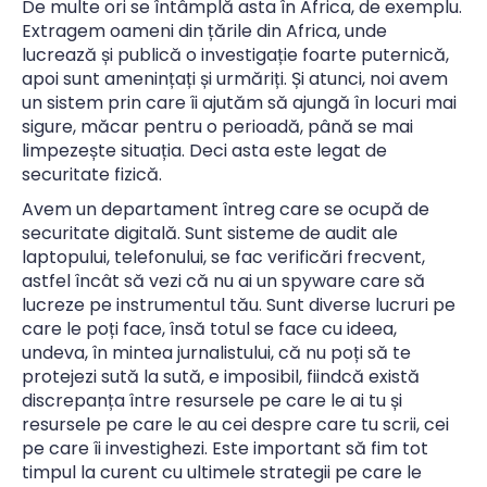
De multe ori se întâmplă asta în Africa, de exemplu.
Extragem oameni din țările din Africa, unde
lucrează și publică o investigație foarte puternică,
apoi sunt amenințați și urmăriți. Și atunci, noi avem
un sistem prin care îi ajutăm să ajungă în locuri mai
sigure, măcar pentru o perioadă, până se mai
limpezește situația. Deci asta este legat de
securitate fizică.
Avem un departament întreg care se ocupă de
securitate digitală. Sunt sisteme de audit ale
laptopului, telefonului, se fac verificări frecvent,
astfel încât să vezi că nu ai un spyware care să
lucreze pe instrumentul tău. Sunt diverse lucruri pe
care le poți face, însă totul se face cu ideea,
undeva, în mintea jurnalistului, că nu poți să te
protejezi sută la sută, e imposibil, fiindcă există
discrepanța între resursele pe care le ai tu și
resursele pe care le au cei despre care tu scrii, cei
pe care îi investighezi. Este important să fim tot
timpul la curent cu ultimele strategii pe care le