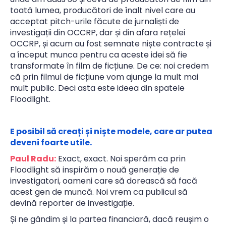
toată lumea, producători de înalt nivel care au
acceptat pitch-urile făcute de jurnaliști de
investigații din OCCRP, dar și din afara rețelei
OCCRP, și acum au fost semnate niște contracte și
a început munca pentru ca aceste idei să fie
transformate în film de ficțiune. De ce: noi credem
că prin filmul de ficțiune vom ajunge la mult mai
mult public. Deci asta este ideea din spatele
Floodlight.
E posibil să creați și niște modele, care ar putea
deveni foarte utile.
Paul Radu:
Exact, exact. Noi sperăm ca prin
Floodlight să inspirăm o nouă generație de
investigatori, oameni care să dorească să facă
acest gen de muncă. Noi vrem ca publicul să
devină reporter de investigație.
Și ne gândim și la partea financiară, dacă reușim o