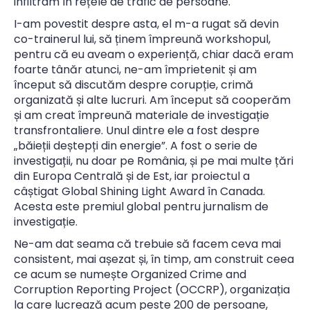
infiltram în rețele de trafic de persoane.
I-am povestit despre asta, el m-a rugat să devin
co-trainerul lui, să ținem împreună workshopul,
pentru că eu aveam o experiență, chiar dacă eram
foarte tânăr atunci, ne-am împrietenit și am
început să discutăm despre corupție, crimă
organizată și alte lucruri. Am început să cooperăm
și am creat împreună materiale de investigație
transfrontaliere. Unul dintre ele a fost despre
„băieții deștepți din energie”. A fost o serie de
investigații, nu doar pe România, și pe mai multe țări
din Europa Centrală și de Est, iar proiectul a
câștigat Global Shining Light Award în Canada.
Acesta este premiul global pentru jurnalism de
investigație.
Ne-am dat seama că trebuie să facem ceva mai
consistent, mai așezat și, în timp, am construit ceea
ce acum se numește Organized Crime and
Corruption Reporting Project (OCCRP), organizația
la care lucrează acum peste 200 de persoane,