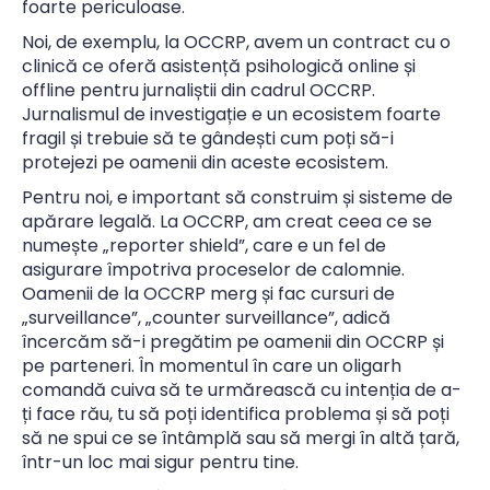
foarte periculoase.
Noi, de exemplu, la OCCRP, avem un contract cu o
clinică ce oferă asistență psihologică online și
offline pentru jurnaliștii din cadrul OCCRP.
Jurnalismul de investigație e un ecosistem foarte
fragil și trebuie să te gândești cum poți să-i
protejezi pe oamenii din aceste ecosistem.
Pentru noi, e important să construim și sisteme de
apărare legală. La OCCRP, am creat ceea ce se
numește „reporter shield”, care e un fel de
asigurare împotriva proceselor de calomnie.
Oamenii de la OCCRP merg și fac cursuri de
„surveillance”, „counter surveillance”, adică
încercăm să-i pregătim pe oamenii din OCCRP și
pe parteneri. În momentul în care un oligarh
comandă cuiva să te urmărească cu intenția de a-
ți face rău, tu să poți identifica problema și să poți
să ne spui ce se întâmplă sau să mergi în altă țară,
într-un loc mai sigur pentru tine.