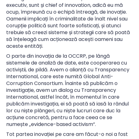
executiv, sunt și chief of innovation, adică eu mă
ocup, împreună cu o echipă întreagă, de inovație.
Oamenii implicați în criminalitate de înalt nivel sau
corupție politică sunt foarte sofisticați, și atunci
trebuie să creezi sisteme și strategii care să poată
să înțeleagă cum acționează acești oameni sau
aceste entități.
O parte din inovația de la OCCRP, pe lângă
sistemele de analiză de date, este cooperarea cu
activiștii, de pildă. Avem o alianță cu Transparency
International, care este numită Global Anti-
Corruption Consortium. Înainte să publicăm o
investigație, avem un dialog cu Transparency
International, astfel încât, în momentul în care
publicăm investigația, ei să poată să iasă la rândul
lor cu niște plângeri, cu niște lucruri care duc la
acțiune concretă, pentru a face ceea ce se
numește „evidence-based activism”.
Tot partea inovației pe care am făcut-o noi a fost