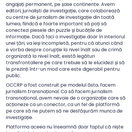
angajați permanent, pe șase continente. Avem
editori, jurnaliști de investigație, care colaborează
cu centre de jurnalism de investigație din toată
lumea, fiindcă e foarte important să poți să
conectezi piesele din puzzle și bucățile de
informație. Dacă faci o investigație doar în interiorul
unei țări, va ieși incompletă, pentru că atunci când
e vorba despre corupție la nivel înalt sau de crimă
organizată la nivel înalt, există legături
transfrontaliere pe care trebuie să le elucidezi și să
le prezinți într-un mod care este digerabil pentru
public.
OCCRP a fost construit pe modelul ăsta, facem
jurnalism transnațional. Ca să facem jurnalism
transnațional, avem nevoie de o organizație care să
acționeze ca un conector, ca un fel de platformă
pe care să ne putem să ne desfășurăm munca de
investigație.
Platforma aceea nu înseamnă doar faptul că niște