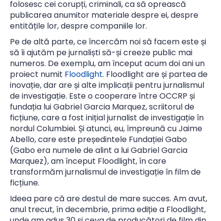
folosesc cei corupți, criminali, ca să oprească
publicarea anumitor materiale despre ei, despre
entitățile lor, despre companiile lor.
Pe de altă parte, ce încercăm noi să facem este și
să îi ajutăm pe jurnaliști să-și creeze public mai
numeros. De exemplu, am început acum doi ani un
proiect numit
Floodlight
. Floodlight are și partea de
inovație, dar are și alte implicații pentru jurnalismul
de investigație. Este o cooperare între OCCRP și
fundația lui Gabriel Garcia Marquez, scriitorul de
ficțiune, care a fost inițial jurnalist de investigație în
nordul Columbiei. Și atunci, eu, împreună cu Jaime
Abello, care este președintele Fundației Gabo
(Gabo era numele de alint a lui Gabriel Garcia
Marquez), am început Floodlight, în care
transformăm jurnalismul de investigație în film de
ficțiune.
Ideea pare că are destul de mare succes. Am avut,
anul trecut, în decembrie, prima ediție a Floodlight,
unde am adus 30 și ceva de producători de film din