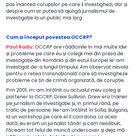
pas înaintea corupților pe care îi investighezi, dar și
despre cum ar putea să ajungă jurnalismul de
investigație la un public mai larg.
Cum a început povestea OCCRP?
Paul Radu:
OCCRP are rădăcinile în mai multe idei
și probleme pe care eu și colegii mei din presa de
investigație din România și din estul Europei le-am
investigat de-a lungul timpului. Am observat nevoia
pentru o rețea transnațională care să investigheze
probleme ce țin de crimă organizată, de corupție.
Prin 2001, m-am întâlnit cu actualul meu coleg și
partener la OCCRP, Drew Sullivan. Drew era trainer
pe jurnalism de investigație și, în primul rând, pe
trafic de persoane. Ne-am întâlnit în Sofia, Bulgaria,
la un workshop pe care el îl coordona. La acea
dată, eu eram un jurnalist tânăr și cam nesăbuit,
făceam tot felul de muncă undercover și deja mă