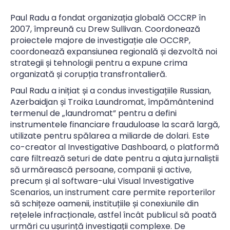
Paul Radu a fondat organizația globală OCCRP în
2007, împreună cu Drew Sullivan. Coordonează
proiectele majore de investigație ale OCCRP,
coordonează expansiunea regională și dezvoltă noi
strategii și tehnologii pentru a expune crima
organizată și corupția transfrontalieră.
Paul Radu a inițiat și a condus investigațiile Russian,
Azerbaidjan și Troika Laundromat, împământenind
termenul de „laundromat” pentru a defini
instrumentele financiare frauduloase la scară largă,
utilizate pentru spălarea a miliarde de dolari. Este
co-creator al Investigative Dashboard, o platformă
care filtrează seturi de date pentru a ajuta jurnaliștii
să urmărească persoane, companii și active,
precum și al software-ului Visual Investigative
Scenarios, un instrument care permite reporterilor
să schițeze oamenii, instituțiile și conexiunile din
rețelele infracționale, astfel încât publicul să poată
urmări cu ușurință investigații complexe. De