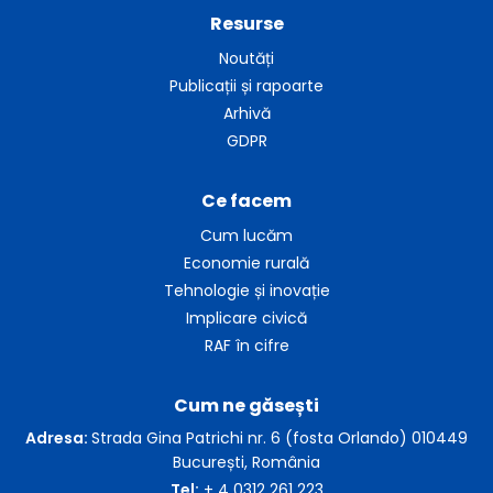
Resurse
Noutăți
Publicații și rapoarte
Arhivă
GDPR
Ce facem
Cum lucăm
Economie rurală
Tehnologie și inovație
Implicare civică
RAF în cifre
Cum ne găsești
Adresa:
Strada Gina Patrichi nr. 6 (fosta Orlando) 010449
București, România
Tel:
+ 4 0312 261 223