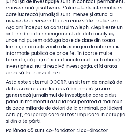
jurnaliști de investigație sunt în contact permanent,
ci înseamnă și software. Volumele de informație cu
care lucrează jurnaliștii sunt imense și atunci ai
nevoie de diverse softuri cu care să le prelucrezi.
Așa am început să construim Aleph. Aleph este un
sistem de data management, de data analysis,
unde noi putem adăuga baze de date din toată
lumea, informații venite din scurgeri de informații,
informație publică de orice fel, în foarte multe
formate, să poți să scoți locurile unde ar trebui să
investighezi. Nu-ți rezolvă investigația, ci îți arată
unde să te concentrezi.
Asta este sistemul OCCRP, un sistem de analiză de
date, creiere care lucrează împreună și care
generează jurnalismul de investigație care a dus
până în momentul ăsta la recuperarea a mai mult
de zece miliarde de dolari de la criminali, politicieni
corupți, corporații care au fost implicate în corupție
și din alte părți.
Pe lângă că sunt co-fondator și co-director