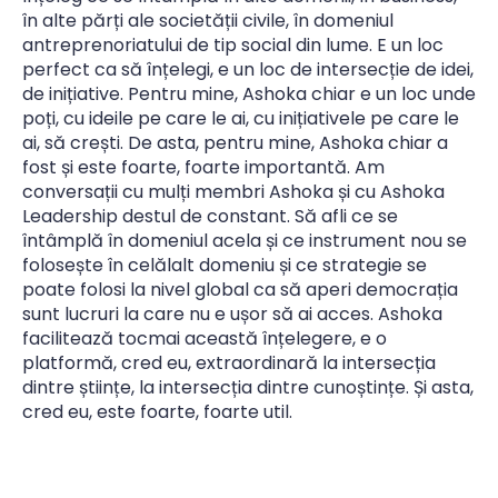
în alte părți ale societății civile, în domeniul
antreprenoriatului de tip social din lume. E un loc
perfect ca să înțelegi, e un loc de intersecție de idei,
de inițiative. Pentru mine, Ashoka chiar e un loc unde
poți, cu ideile pe care le ai, cu inițiativele pe care le
ai, să crești. De asta, pentru mine, Ashoka chiar a
fost și este foarte, foarte importantă. Am
conversații cu mulți membri Ashoka și cu Ashoka
Leadership destul de constant. Să afli ce se
întâmplă în domeniul acela și ce instrument nou se
folosește în celălalt domeniu și ce strategie se
poate folosi la nivel global ca să aperi democrația
sunt lucruri la care nu e ușor să ai acces. Ashoka
facilitează tocmai această înțelegere, e o
platformă, cred eu, extraordinară la intersecția
dintre științe, la intersecția dintre cunoștințe. Și asta,
cred eu, este foarte, foarte util.