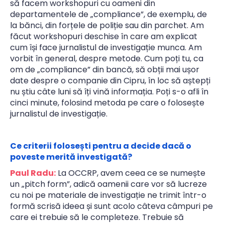
să facem workshopuri cu oameni din
departamentele de „compliance”, de exemplu, de
la bănci, din forțele de poliție sau din parchet. Am
făcut workshopuri deschise în care am explicat
cum își face jurnalistul de investigație munca. Am
vorbit în general, despre metode. Cum poți tu, ca
om de „compliance” din bancă, să obții mai ușor
date despre o companie din Cipru, în loc să aștepți
nu știu câte luni să îți vină informația. Poți s-o afli în
cinci minute, folosind metoda pe care o folosește
jurnalistul de investigație.
Ce criterii folosești pentru a decide dacă o
poveste merită investigată?
Paul Radu:
La OCCRP, avem ceea ce se numește
un „pitch form”, adică oamenii care vor să lucreze
cu noi pe materiale de investigație ne trimit într-o
formă scrisă ideea și sunt acolo câteva câmpuri pe
care ei trebuie să le completeze. Trebuie să