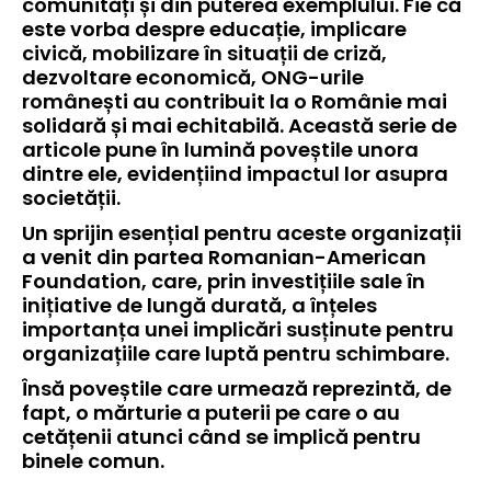
comunități și din puterea exemplului. Fie că
este vorba despre educație, implicare
civică, mobilizare în situații de criză,
dezvoltare economică, ONG-urile
românești au contribuit la o Românie mai
solidară și mai echitabilă. Această serie de
articole pune în lumină poveștile unora
dintre ele, evidențiind impactul lor asupra
societății.
Un sprijin esențial pentru aceste organizații
a venit din partea Romanian-American
Foundation, care, prin investițiile sale în
inițiative de lungă durată, a înțeles
importanța unei implicări susținute pentru
organizațiile care luptă pentru schimbare.
Însă poveștile care urmează reprezintă, de
fapt, o mărturie a puterii pe care o au
cetățenii atunci când se implică pentru
binele comun.