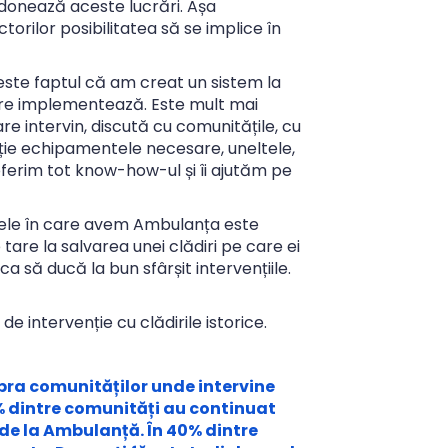
ordonează aceste lucrări. Așa
orilor posibilitatea să se implice în
este faptul că am creat un sistem la
, care implementează. Este mult mai
 intervin, discută cu comunitățile, cu
ziție echipamentele necesare, uneltele,
oferim tot know-how-ul și îi ajutăm pe
ețele în care avem Ambulanța este
 tare la salvarea unei clădiri pe care ei
 ca să ducă la bun sfârșit intervențiile.
intervenție cu clădirile istorice.
supra comunităților unde intervine
 dintre comunități au continuat
e la Ambulanță. În 40% dintre