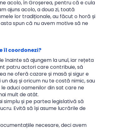
cine acolo, în Groșerea, pentru că e cula
am ajuns acolo, a doua zi, toată
mele lor tradiționale, au făcut o horă și
. De asta spun că nu avem motive să ne
e îl coordonezi?
e înainte să ajungem la unul, iar rețeta
nt patru actori care contribuie, să
ea ne oferă cazare și masă și sigur e
i un duș și oricum nu te costă nimic, sau
să le aduci oamenilor din sat care ne
mai mult de atât.
i simplu și pe partea legislativă să
ucru. Evită să își asume lucrările de
documentațiile necesare, deci avem