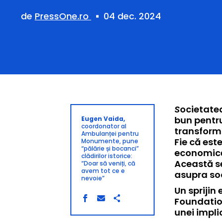
de
PressOne.ro
04 dec. 2024
Societatea civilă a jucat, de-a lungul timpului, un rol esențial în modelarea unui viitor mai
bun pentru
Eugen Vaida,
coordonator al
transforma
Ambulanței pentru
Fie că est
Monumente, pune
“pălărie și bocanci”
economică,
clădirilor istorice:
Această se
“Doar să veniți, că
avem tot ce e
asupra soc
nevoie”
Un sprijin
Foundation
unei impli