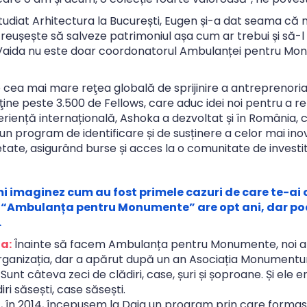
udiat Arhitectura la București, Eugen și-a dat seama că nev
 reușește să salveze patrimoniul așa cum ar trebui și să-l
Vaida nu este doar coordonatorul Ambulanței pentru Mo
cea mai mare reţea globală de sprijinire a antreprenoriat
usţine peste 3.500 de Fellows, care aduc idei noi pentru a 
iență internațională, Ashoka a dezvoltat și în România, 
n program de identificare și de susținere a celor mai inovat
tate, asigurând burse și acces la o comunitate de investito
i imaginez cum au fost primele cazuri de care te-ai 
 “Ambulanța pentru Monumente” are opt ani, dar po
.
a:
Înainte să facem Ambulanța pentru Monumente, noi am 
ganizația, dar a apărut după un an Asociația Monumentum
 Sunt câteva zeci de clădiri, case, șuri și șoproane. Și ele er
iri săsești, case săsești.
ă, în 2014, începusem la Daia un program prin care form