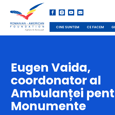
CINE SUNTEM
CE FACEM
G
Eugen Vaida,
coordonator al
Ambulanței pent
Monumente