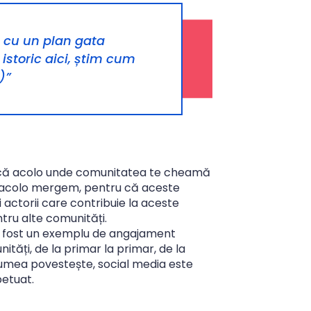
i cu un plan gata
storic aici, știm cum
)”
im că acolo unde comunitatea te cheamă
 noi acolo mergem, pentru că aceste
ți actorii care contribuie la aceste
ntru alte comunități.
au fost un exemplu de angajament
ități, de la primar la primar, de la
ă lumea povestește, social media este
petuat.