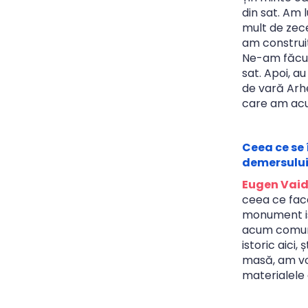
din sat. Am 
mult de zece 
am construit 
Ne-am făcut 
sat. Apoi, a
de vară Arhe
care am acum
Ceea ce se 
demersului
Eugen Vaid
ceea ce face
monument ist
acum comunit
istoric aici
masă, am vor
materialele 