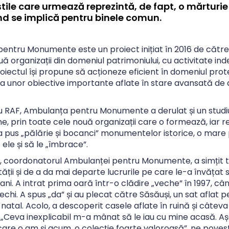
tile care urmează reprezintă, de fapt, o mărturie 
d se implică pentru binele comun.
entru Monumente este un proiect inițiat în 2016 de cătr
ă organizații din domeniul patrimoniului, cu activitate in
oiectul își propune să acționeze eficient în domeniul prote
 a unor obiective importante aflate în stare avansată de 
 RAF, Ambulanța pentru Monumente a derulat și un studiu
ne, prin toate cele nouă organizații care o formează, iar 
 pus „pălărie și bocanci” monumentelor istorice, o mare 
 ele și să le „îmbrace”.
 coordonatorul Ambulanței pentru Monumente, a simțit tot
tății și de a da mai departe lucrurile pe care le-a învățat s
e ani. A intrat prima oară într-o clădire „veche” în 1997, c
chi. A spus „da” și au plecat către Săsăuși, un sat aflat p
 natal. Acolo, a descoperit casele aflate în ruină și câteva 
. „Ceva inexplicabil m-a mânat să le iau cu mine acasă. A
are o am și acum, o colecție foarte valoroasă”, ne poves