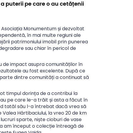
a puterii pe care o au cetățenii
e Asociația Monumentum și dezvoltat
dependentă, în mai multe regiuni ale
jării patrimoniului imobil prin punerea
degradare sau chiar în pericol de
 de impact asupra comunităților în
rezultatele au fost excelente. După ce
parte dintre comunități a continuat să
 timpul dorința de a contribui la
au pe care le-a trăit și asta a făcut în
ând tatăl său l-a întrebat dacă vrea să
e Valea Hârtibaciului, la vreo 20 de km
lucruri sparte, niște cioburi de vase
șa am început o colecție întreagă de
tește Eugen Vaida.