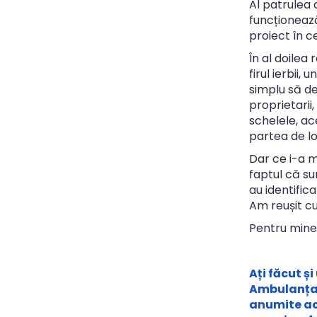
Al patrulea 
funcționează
proiect în c
În al doilea
firul ierbii
simplu să d
proprietarii
schelele, ac
partea de lo
Dar ce i-a m
faptul că sun
au identifica
Am reușit cum
Pentru mine 
Ați făcut ș
Ambulanța 
anumite ac