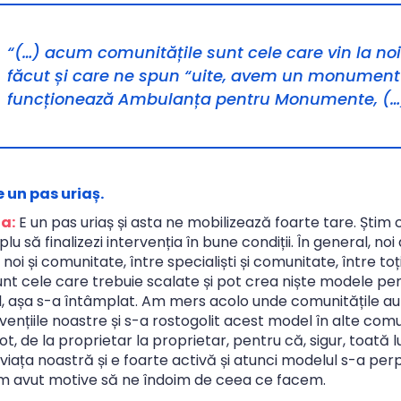
“(…) acum comunitățile sunt cele care vin la no
făcut și care ne spun “uite, avem un monument i
funcționează Ambulanța pentru Monumente, (…
 un pas uriaș.
a:
E un pas uriaș și asta ne mobilizează foarte tare. Șt
plu să finalizezi intervenția în bune condiții. În general,
e noi și comunitate, între specialiști și comunitate, între to
sunt cele care trebuie scalate și pot crea niște modele pe
ral, așa s-a întâmplat. Am mers acolo unde comunitățile 
vențiile noastre și s-a rostogolit acest model în alte comun
ot, de la proprietar la proprietar, pentru că, sigur, toat
viața noastră și e foarte activă și atunci modelul s-a per
m avut motive să ne îndoim de ceea ce facem.