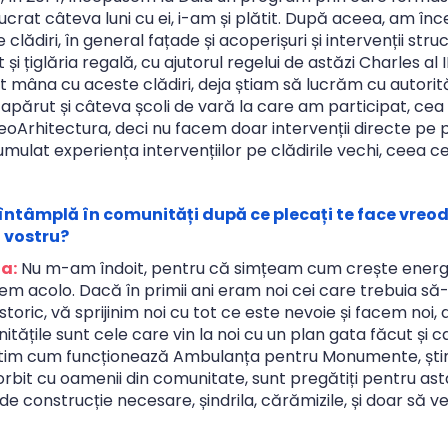
lucrat câteva luni cu ei, i-am și plătit. După aceea, am î
clădiri, în general fațade și acoperișuri și intervenții str
și țiglăria regală, cu ajutorul regelui de astăzi Charles al I
mâna cu aceste clădiri, deja știam să lucrăm cu autorită
u apărut și câteva școli de vară la care am participat, cea
oArhitectura, deci nu facem doar intervenții directe pe pa
ulat experiența intervențiilor pe clădirile vechi, ceea ce
întâmplă în comunități după ce plecați te face vreod
 vostru?
a:
Nu m-am îndoit, pentru că simțeam cum crește energia 
m acolo. Dacă în primii ani eram noi cei care trebuia să-
oric, vă sprijinim noi cu tot ce este nevoie și facem noi, 
ățile sunt cele care vin la noi cu un plan gata făcut și
, știm cum funcționează Ambulanța pentru Monumente, ști
bit cu oamenii din comunitate, sunt pregătiți pentru asta
de construcție necesare, șindrila, cărămizile, și doar să ve