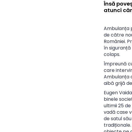
Însă poveș
atunci cân
Ambulanța p
de către nou
României. Pr
în siguranță
colaps.
Împreună cu
care intervi
Ambulanța a
aibă grijă de
Eugen Vaida,
binele socie
ultimii 25 d
vadă case ve
de satul său
tradiționale
obiecte pe c