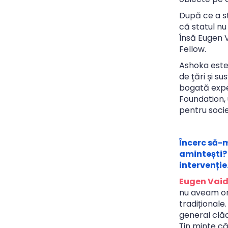
După ce a st
că statul nu
Însă Eugen 
Fellow.
Ashoka este 
de ţări și s
bogată exper
Foundation, u
pentru socie
Încerc să-m
amintești?
intervenție
Eugen Vaid
nu aveam or
tradiționale.
general clăd
Țin minte c