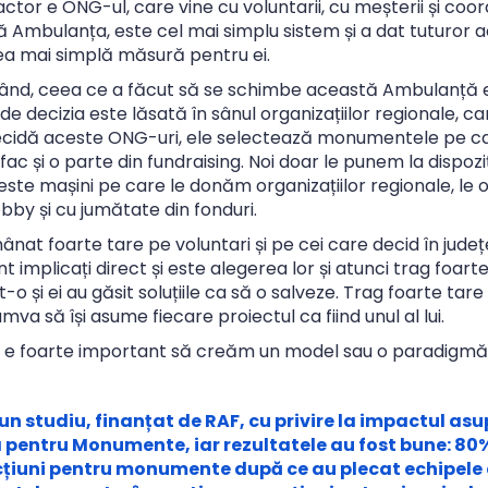
actor e ONG-ul, care vine cu voluntarii, cu meșterii și co
 Ambulanța, este cel mai simplu sistem și a dat tuturor act
ea mai simplă măsură pentru ei.
 rând, ceea ce a făcut să se schimbe această Ambulanță 
, unde decizia este lăsată în sânul organizațiilor regionale
ecidă aceste ONG-uri, ele selectează monumentele pe care
, fac și o parte din fundraising. Noi doar le punem la dispo
este mașini pe care le donăm organizațiilor regionale, le 
bby și cu jumătate din fonduri.
ânat foarte tare pe voluntari și pe cei care decid în jud
t implicați direct și este alegerea lor și atunci trag foarte
t-o și ei au găsit soluțiile ca să o salveze. Trag foarte tare
va să își asume fiecare proiectul ca fiind unul al lui.
e foarte important să creăm un model sau o paradigmă de 
i un studiu, finanțat de RAF, cu privire la impactul a
pentru Monumente, iar rezultatele au fost bune: 80%
țiuni pentru monumente după ce au plecat echipele d