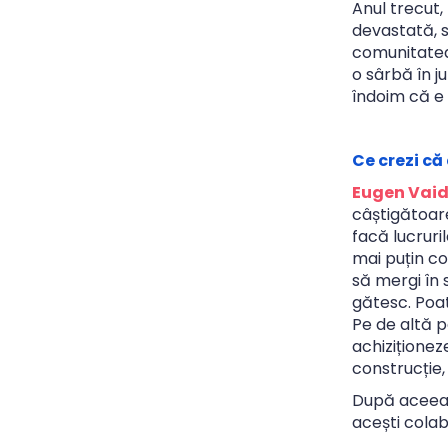
Anul trecut,
devastată, s
comunitatea 
o sârbă în j
îndoim că e
Ce crezi că
Eugen Vaid
câștigătoare
facă lucruri
mai puțin co
să mergi în s
gătesc. Poat
Pe de altă p
achiziționez
construcție,
După aceea,
acești colab