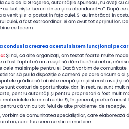
 la cula de la Groșerea, autoritățile spuneau „nu aveți cu 
-au luat niște lucruri din ea și au abandonat-o”. După ce 
a venit și s-a postat în fața culei. S-au îmbrăcat în costu
urul culei, a fost extraordinar. Și am avut tot sprijinul lor
 bine ce facem.
 a condus la crearea acestui sistem funcțional pe car
a:
Și noi, ca alte organizații, am testat foarte multe model
 a fost faptul că am reușit să dăm fiecărui actor, căci su
le cele mai simple pentru ei. Dacă vorbim de comunitate, 
stisitor să pui la dispoziție o cameră pe care oricum o ai ș
patele grădinii să tai niște ceapă și roșii și castraveți și 
e sunt costuri de oportunitate, dar, în rest, nu sunt mult 
arte, pentru autorități și pentru proprietari a fost mult ma
e materialele de construcție. Și, în general, preferă acest l
 pentru că vin cu tot felul de alte probleme, de recepție.
 vorbim de comunitatea specialiștilor, care elaborează 
oratori, care fac ceea ce știu ei mai bine.