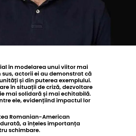
 sus, actorii ei au demonstrat că
nități și din puterea exemplului.
re în situații de criză, dezvoltare
 mai solidară și mai echitabilă.
tre ele, evidențiind impactul lor
 partea Romanian-American
gă durată, a înțeles importanța
ntru schimbare.