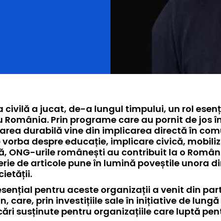
 România. Prin programe care au pornit de jos în
rea durabilă vine din implicarea directă în comu
e vorba despre educație, implicare civică, mobiliza
 ONG-urile românești au contribuit la o Românie
rie de articole pune în lumină poveștile unora din
ietății.
 esențial pentru aceste organizații a venit din
, care, prin investițiile sale în inițiative de lun
cări susținute pentru organizațiile care luptă pe