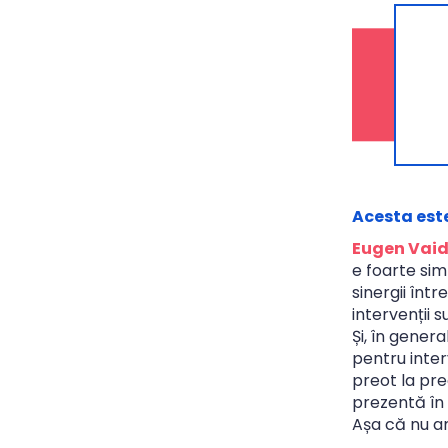
Acesta este
Eugen Vaid
e foarte sim
sinergii într
intervenții 
Și, în gene
pentru inter
preot la pre
prezentă în 
Așa că nu a