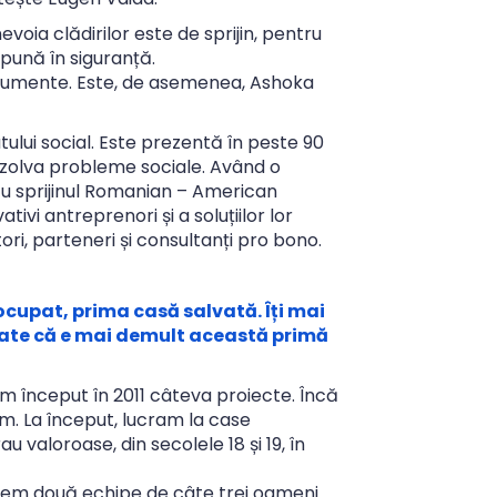
oia clădirilor este de sprijin, pentru
 pună în siguranță.
numente. Este, de asemenea, Ashoka
ului social. Este prezentă în peste 90
rezolva probleme sociale. Având o
cu sprijinul Romanian – American
ivi antreprenori și a soluțiilor lor
ri, parteneri și consultanți pro bono.
ocupat, prima casă salvată. Îți mai
ate că e mai demult această primă
început în 2011 câteva proiecte. Încă
. La început, lucram la case
au valoroase, din secolele 18 și 19, în
asem două echipe de câte trei oameni