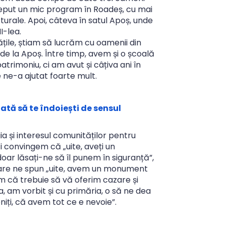
nceput un mic program în Roadeș, cu mai
ucturale. Apoi, câteva în satul Apoș, unde
II-lea.
țile, știam să lucrăm cu oamenii din
 de la Apoș. Între timp, avem și o școală
trimoniu, ci am avut și câțiva ani în
 ne-a ajutat foarte mult.
ată să te îndoiești de sensul
și interesul comunităților pentru
i convingem că „uite, aveți un
doar lăsați-ne să îl punem în siguranță”,
 care ne spun „uite, avem un monument
m că trebuie să vă oferim cazare și
, am vorbit și cu primăria, o să ne dea
niți, că avem tot ce e nevoie”.