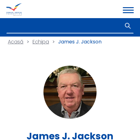
Acasă
>
Echipa
>
James J. Jackson
James J. Jackson